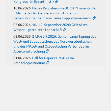
Kongress für Byzantinistik
10.06.2026
Neues Propylaeum-eBOOK "Frauenbilder
– Männerbilder. Genderkonstruktionen in
hellenistischer Zeit" von Laura Kopp-Zimmermann
02.06.2026
16.–19. September 2026: Gelenktes
Wasser – gestaltete Landschaft
02.06.2026
21.9.-25.9.2026: Gemeinsame Tagung des
West- und Süddeutschen, des Nordwestdeutschen
und des Mittel- und Ostdeutschen Verbandes für
Altertumsforschung
01.06.2026
Call for Papers: Praktika im
Archäologiestudium
MAI
(7)
26.05.2026
Archivalien zu Ludwig Lindenschmit dem
Älteren (1809-1893) jetzt online recherchierbar
15.05.2026
Call for Papers: Studienkurs zu
Architekturzeichnungen des 15. und 16. Jahrhunderts
13.05.2026
Call for Contributions: 3. Konferenz der
jDOG