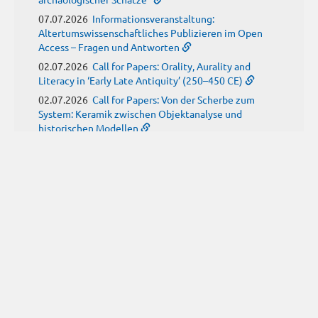
07.07.2026
Informationsveranstaltung:
Altertumswissenschaftliches Publizieren im Open
Access – Fragen und Antworten
02.07.2026
Call for Papers: Orality, Aurality and
Literacy in ‘Early Late Antiquity’ (250–450 CE)
02.07.2026
Call for Papers: Von der Scherbe zum
System: Keramik zwischen Objektanalyse und
historischen Modellen
01.07.2026
Neue Propylaeum-eBOOKS
Schriftenreihe: Disiecta Membra. Forschungen zu
Steinarchitektur und Städtewesen im römischen
Deutschland
JUNI
(9)
29.06.2026
Call for Papers: Studying the Provenance
of Written Artefacts: Methods, Ethics, and Law
25.06.2026
Call for Papers: Imperial Transformations -
Comparative Strategies in Empires of Salvation
Religions
24.06.2026
Call for Papers: Antike Kindheit(en) im