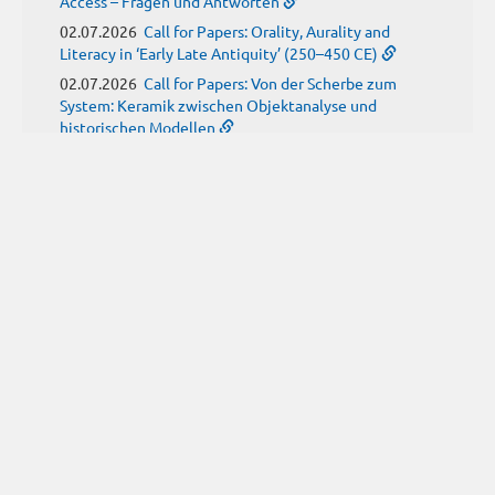
Access – Fragen und Antworten
02.07.2026
Call for Papers: Orality, Aurality and
Literacy in ‘Early Late Antiquity’ (250–450 CE)
02.07.2026
Call for Papers: Von der Scherbe zum
System: Keramik zwischen Objektanalyse und
historischen Modellen
01.07.2026
Neue Propylaeum-eBOOKS
Schriftenreihe: Disiecta Membra. Forschungen zu
Steinarchitektur und Städtewesen im römischen
Deutschland
JUNI
(9)
29.06.2026
Call for Papers: Studying the Provenance
of Written Artefacts: Methods, Ethics, and Law
25.06.2026
Call for Papers: Imperial Transformations -
Comparative Strategies in Empires of Salvation
Religions
24.06.2026
Call for Papers: Antike Kindheit(en) im
Spannungsfeld von biologischem Wissen und sozialen
Konstrukten
24.06.2026
Call for Papers: From the East and Back: