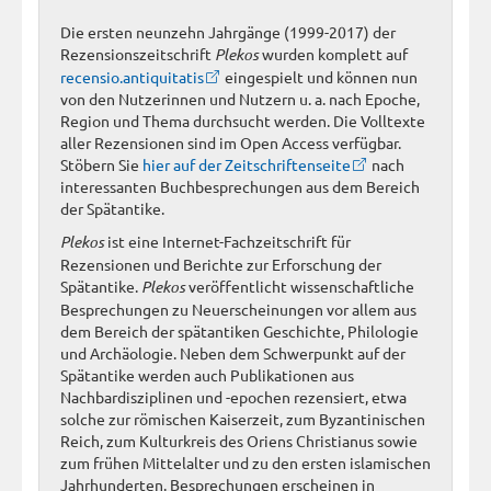
Die ersten neunzehn Jahrgänge (1999-2017) der
Rezensionszeitschrift
Plekos
wurden komplett auf
recensio.antiquitatis
eingespielt und können nun
von den Nutzerinnen und Nutzern u. a. nach Epoche,
Region und Thema durchsucht werden. Die Volltexte
aller Rezensionen sind im Open Access verfügbar.
Stöbern Sie
hier auf der Zeitschriftenseite
nach
interessanten Buchbesprechungen aus dem Bereich
der Spätantike.
Plekos
ist eine Internet-Fachzeitschrift für
Rezensionen und Berichte zur Erforschung der
Spätantike.
Plekos
veröffentlicht wissenschaftliche
Besprechungen zu Neuerscheinungen vor allem aus
dem Bereich der spätantiken Geschichte, Philologie
und Archäologie. Neben dem Schwerpunkt auf der
Spätantike werden auch Publikationen aus
Nachbardisziplinen und -epochen rezensiert, etwa
solche zur römischen Kaiserzeit, zum Byzantinischen
Reich, zum Kulturkreis des Oriens Christianus sowie
zum frühen Mittelalter und zu den ersten islamischen
Jahrhunderten. Besprechungen erscheinen in