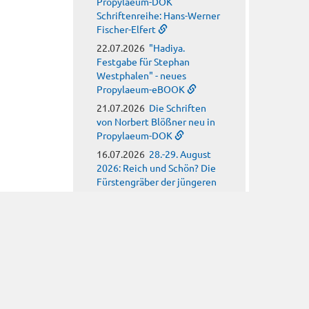
Propylaeum-DOK
Schriftenreihe: Hans-Werner
Fischer-Elfert
22.07.2026
"Hadiya.
Festgabe für Stephan
Westphalen" - neues
Propylaeum-eBOOK
21.07.2026
Die Schriften
von Norbert Blößner neu in
Propylaeum-DOK
16.07.2026
28.-29. August
2026: Reich und Schön? Die
Fürstengräber der jüngeren
Römischen Kaiserzeit aus
Emersleben
15.07.2026
Call for Posters:
Monument(al) clay
09.07.2026
Call for Papers:
Arbeitskreis für
hagiographische Fragen
08.07.2026
Call for Papers: