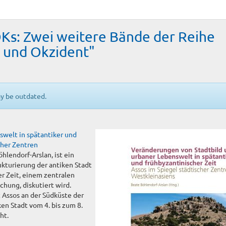
s: Zwei weitere Bände der Reihe
 und Okzident"
ay be outdated.
welt in spätantiker und
cher Zentren
lendorf-Arslan, ist ein
turierung der antiken Stadt
er Zeit, einem zentralen
hung, diskutiert wird.
t Assos an der Südküste der
ken Stadt vom 4. bis zum 8.
ht.