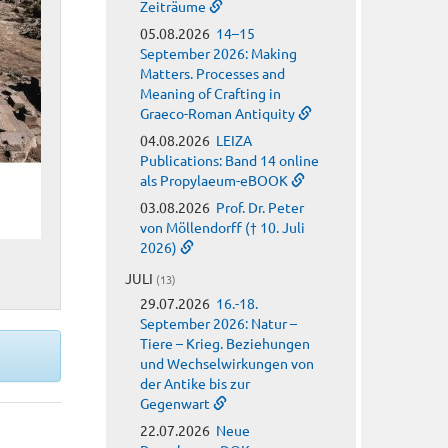
Zeiträume
05.08.2026
14–15
September 2026: Making
Matters. Processes and
Meaning of Crafting in
Graeco-Roman Antiquity
04.08.2026
LEIZA
Publications: Band 14 online
als Propylaeum-eBOOK
03.08.2026
Prof. Dr. Peter
von Möllendorff († 10. Juli
2026)
JULI
(13)
29.07.2026
16.-18.
September 2026: Natur –
Tiere – Krieg. Beziehungen
und Wechselwirkungen von
der Antike bis zur
Gegenwart
22.07.2026
Neue