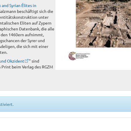
 and Syrian Élites in
Salzmann beschäftigt sich die
dentitätskonstruktion unter
entalischen Eliten auf Zypern
raphischen Datenbank, die alle
d den 1460ern aufnimmt,
gschancen der Syrer und
deligen, die sich mit einer
ten.
 und Okzident
" sind
 Print beim Verlag des RGZM
tiviert.