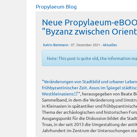
Propylaeum Blog
Neue Propylaeum-eBOOK
"Byzanz zwischen Orient
Katrin Bemmann
- 07. Dezember 2021 -
Aktuelles
Note: This post is quite old, the information m
"Veränderungen von Stadtbild und urbaner Lebens
frühbyzantinischer Zeit. Assos im Spiegel städtis
Westkleinasiens
", herausgegeben von Beate Böh
Sammelband, in dem die Veränderung und Umstruk
in Kleinasien in spätantiker und frühbyzantinisch
Thema der archäologischen und historischen Forsc
Ausgangspunkt für die Diskussion bildet die Stad
Troas, in der seit 2013 die Umgestaltung der anti
Jahrhundert im Zentrum der Untersuchungen ste