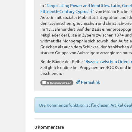
In "
Negotiating Power and Identities. Latin, Greek
Fifteenth-Century Cyprus
" von Miriam Rachel 
Autorin mit sozialer Mobilität, Integration und I
den lateinischen, griechischen und christlich-ori
im 15. Jahrhundert. Auf der Basis einer prosopog
Mitglieder der Elite in Zypern zwischen 1374 un
widmet die Monographie sich sowohl den Aufstie
Griechen als auch dem Schicksal der fränkischen A
starken Gruppe von Aufsteigern arrangieren muss
Beide Bände der Reihe "
Byzanz zwischen Orient
zeitgleich online bei Propylaeum-eBOOKs und im
erschienen.
Permalink
0 Kommentare
Die Kommentarfunktion ist für diesen Artikel deak
0 Kommentare