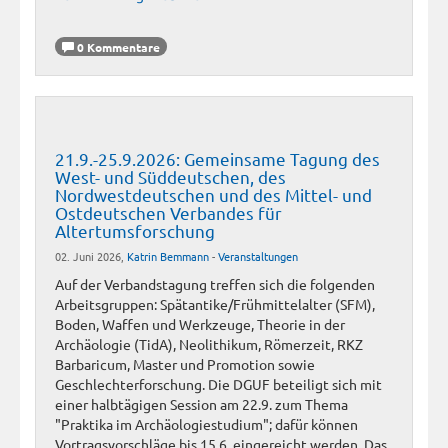
0 Kommentare
21.9.-25.9.2026: Gemeinsame Tagung des
West- und Süddeutschen, des
Nordwestdeutschen und des Mittel- und
Ostdeutschen Verbandes für
Altertumsforschung
02. Juni 2026,
Katrin Bemmann
-
Veranstaltungen
Auf der Verbandstagung treffen sich die folgenden
Arbeitsgruppen: Spätantike/Frühmittelalter (SFM),
Boden, Waffen und Werkzeuge, Theorie in der
Archäologie (TidA), Neolithikum, Römerzeit, RKZ
Barbaricum, Master und Promotion sowie
Geschlechterforschung. Die DGUF beteiligt sich mit
einer halbtägigen Session am 22.9. zum Thema
"Praktika im Archäologiestudium"; dafür können
Vortragsvorschläge bis 15.6. eingereicht werden. Das