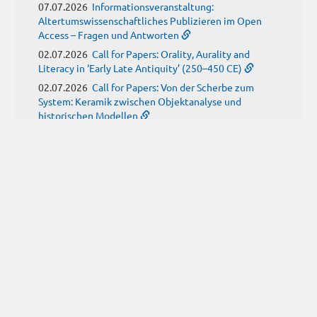
07.07.2026
Informationsveranstaltung:
Altertumswissenschaftliches Publizieren im Open
Access – Fragen und Antworten
02.07.2026
Call for Papers: Orality, Aurality and
Literacy in ‘Early Late Antiquity’ (250–450 CE)
02.07.2026
Call for Papers: Von der Scherbe zum
System: Keramik zwischen Objektanalyse und
historischen Modellen
01.07.2026
Neue Propylaeum-eBOOKS
Schriftenreihe: Disiecta Membra. Forschungen zu
Steinarchitektur und Städtewesen im römischen
Deutschland
JUNI
(9)
29.06.2026
Call for Papers: Studying the Provenance
of Written Artefacts: Methods, Ethics, and Law
25.06.2026
Call for Papers: Imperial Transformations -
Comparative Strategies in Empires of Salvation
Religions
24.06.2026
Call for Papers: Antike Kindheit(en) im
Spannungsfeld von biologischem Wissen und sozialen