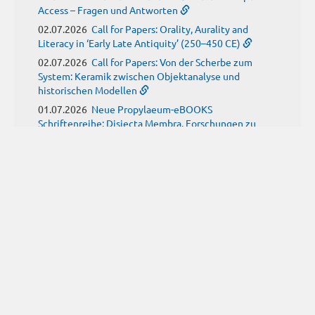
Access – Fragen und Antworten
02.07.2026
Call for Papers: Orality, Aurality and
Literacy in ‘Early Late Antiquity’ (250–450 CE)
02.07.2026
Call for Papers: Von der Scherbe zum
System: Keramik zwischen Objektanalyse und
historischen Modellen
01.07.2026
Neue Propylaeum-eBOOKS
Schriftenreihe: Disiecta Membra. Forschungen zu
Steinarchitektur und Städtewesen im römischen
Deutschland
JUNI
(9)
29.06.2026
Call for Papers: Studying the Provenance
of Written Artefacts: Methods, Ethics, and Law
25.06.2026
Call for Papers: Imperial Transformations -
Comparative Strategies in Empires of Salvation
Religions
24.06.2026
Call for Papers: Antike Kindheit(en) im
Spannungsfeld von biologischem Wissen und sozialen
Konstrukten