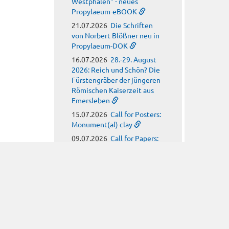
Westphalen" - neues
Propylaeum-eBOOK
21.07.2026
Die Schriften
von Norbert Blößner neu in
Propylaeum-DOK
16.07.2026
28.-29. August
2026: Reich und Schön? Die
Fürstengräber der jüngeren
Römischen Kaiserzeit aus
Emersleben
15.07.2026
Call for Posters:
Monument(al) clay
09.07.2026
Call for Papers:
Arbeitskreis für
hagiographische Fragen
08.07.2026
Call for Papers:
Religion, Meteorology and
Climate Anxiety in Late
Antiquity
08.07.2026
Neues
Propylaeum-eBOOK: