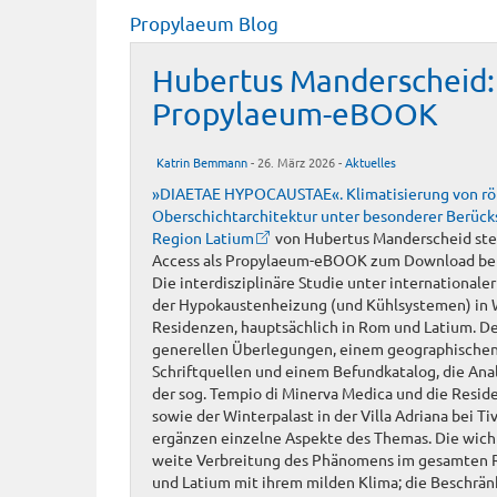
Propylaeum Blog
Hubertus Manderscheid
Propylaeum-eBOOK
Katrin Bemmann
- 26. März 2026 -
Aktuelles
»DIAETAE HYPOCAUSTAE«. Klimatisierung von rö
Oberschichtarchitektur unter besonderer Berücks
Region Latium
von Hubertus Manderscheid steh
Access als Propylaeum-eBOOK zum Download ber
Die interdisziplinäre Studie unter internationale
der Hypokaustenheizung (und Kühlsystemen) in 
Residenzen, hauptsächlich in Rom und Latium. De
generellen Überlegungen, einem geographischen 
Schriftquellen und einem Befundkatalog, die Ana
der sog. Tempio di Minerva Medica und die Resid
sowie der Winterpalast in der Villa Adriana bei T
ergänzen einzelne Aspekte des Themas. Die wicht
weite Verbreitung des Phänomens im gesamten 
und Latium mit ihrem milden Klima; die Beschrä