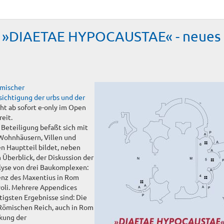
: »DIAETAE HYPOCAUSTAE« - neues
mischer
ichtigung der urbs und der
t ab sofort e-only im Open
eit.
r Beteiligung befaßt sich mit
Wohnhäusern, Villen und
n Hauptteil bildet, neben
Überblick, der Diskussion der
lyse von drei Baukomplexen:
enz des Maxentius in Rom
ivoli. Mehrere Appendices
igsten Ergebnisse sind: Die
Römischen Reich, auch in Rom
nkung der