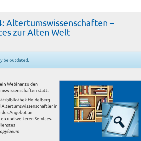
: Altertumswissenschaften –
es zur Alten Welt
ay be outdated.
ein Webinar zu den
mswissenschaften statt.
tätsbibliothek Heidelberg
 Altertumswissenschaftler in
endes Angebot an
en und weiteren Services.
ienstes
ropylaeum