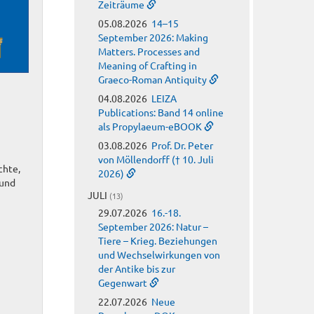
Zeiträume
05.08.2026
14–15
September 2026: Making
Matters. Processes and
Meaning of Crafting in
Graeco-Roman Antiquity
04.08.2026
LEIZA
Publications: Band 14 online
als Propylaeum-eBOOK
03.08.2026
Prof. Dr. Peter
von Möllendorff († 10. Juli
chte,
2026)
 und
JULI
(13)
29.07.2026
16.-18.
September 2026: Natur –
Tiere – Krieg. Beziehungen
und Wechselwirkungen von
der Antike bis zur
Gegenwart
22.07.2026
Neue