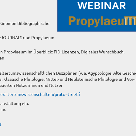
 Gnomon Bibliographische
-eJOURNALS und Propylaeum-
n Propylaeum im Überblick: FID-Lizenzen, Digitales Wunschbuch,
ten
ltertumswissenschaftlichen Disziplinen (v. a. Ägyptologie, Alte Geschi
e, Klassische Philologie, Mittel- und Neulateinische Philologie und Vor-
essierten Nutzerinnen und Nutzer
.de/altertumswissenschaften?proto=true
ranstaltung ein.
um.