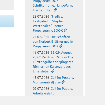
Propylaeum-DOK
Schriftenreihe: Hans-Werner
Fischer-Elfert
22.07.2026
"Hadiya.
Festgabe für Stephan
Westphalen" - neues
Propylaeum-eBOOK
21.07.2026
Die Schriften
von Norbert Blößner neu in
Propylaeum-DOK
16.07.2026
28.-29. August
2026: Reich und Schön? Die
Fürstengräber der jüngeren
Römischen Kaiserzeit aus
Emersleben
15.07.2026
Call for Posters:
Monument(al) clay
09.07.2026
Call for Papers:
Arbeitskreis für
hagiographische Fragen
08.07.2026
Call for Papers: