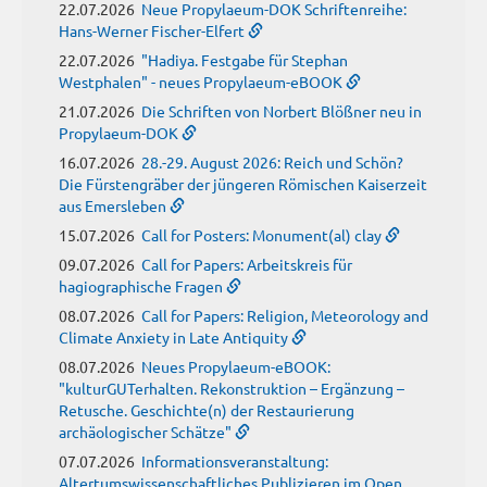
22.07.2026
Neue Propylaeum-DOK Schriftenreihe:
Hans-Werner Fischer-Elfert
22.07.2026
"Hadiya. Festgabe für Stephan
Westphalen" - neues Propylaeum-eBOOK
21.07.2026
Die Schriften von Norbert Blößner neu in
Propylaeum-DOK
16.07.2026
28.-29. August 2026: Reich und Schön?
Die Fürstengräber der jüngeren Römischen Kaiserzeit
aus Emersleben
15.07.2026
Call for Posters: Monument(al) clay
09.07.2026
Call for Papers: Arbeitskreis für
hagiographische Fragen
08.07.2026
Call for Papers: Religion, Meteorology and
Climate Anxiety in Late Antiquity
08.07.2026
Neues Propylaeum-eBOOK:
"kulturGUTerhalten. Rekonstruktion – Ergänzung –
Retusche. Geschichte(n) der Restaurierung
archäologischer Schätze"
07.07.2026
Informationsveranstaltung:
Altertumswissenschaftliches Publizieren im Open