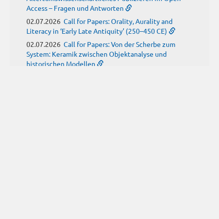
Access – Fragen und Antworten
02.07.2026
Call for Papers: Orality, Aurality and
Literacy in ‘Early Late Antiquity’ (250–450 CE)
02.07.2026
Call for Papers: Von der Scherbe zum
System: Keramik zwischen Objektanalyse und
historischen Modellen
01.07.2026
Neue Propylaeum-eBOOKS
Schriftenreihe: Disiecta Membra. Forschungen zu
Steinarchitektur und Städtewesen im römischen
Deutschland
JUNI
(9)
29.06.2026
Call for Papers: Studying the Provenance
of Written Artefacts: Methods, Ethics, and Law
25.06.2026
Call for Papers: Imperial Transformations -
Comparative Strategies in Empires of Salvation
Religions
24.06.2026
Call for Papers: Antike Kindheit(en) im
Spannungsfeld von biologischem Wissen und sozialen
Konstrukten