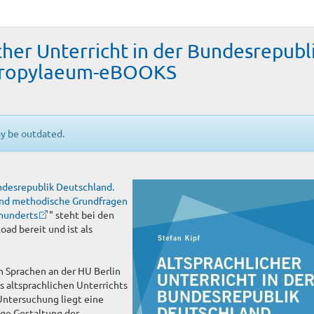
icher Unterricht in der Bundesrepubl
 Propylaeum-eBOOKS
ay be outdated.
undesrepublik Deutschland.
und methodische Grundfragen
rhunderts
" steht bei den
d bereit und ist als
en Sprachen an der HU Berlin
s altsprachlichen Unterrichts
 Untersuchung liegt eine
ige Gestaltung der