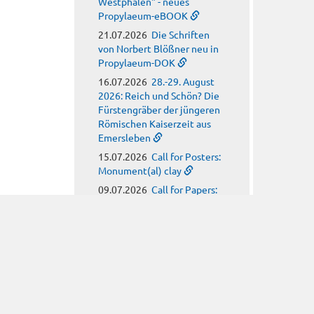
Westphalen" - neues
Propylaeum-eBOOK
21.07.2026
Die Schriften
von Norbert Blößner neu in
Propylaeum-DOK
16.07.2026
28.-29. August
2026: Reich und Schön? Die
Fürstengräber der jüngeren
Römischen Kaiserzeit aus
Emersleben
15.07.2026
Call for Posters:
Monument(al) clay
09.07.2026
Call for Papers:
Arbeitskreis für
hagiographische Fragen
08.07.2026
Call for Papers:
Religion, Meteorology and
Climate Anxiety in Late
Antiquity
08.07.2026
Neues
Propylaeum-eBOOK: