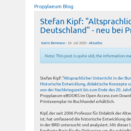
Propylaeum Blog
Stefan Kipf: "Altsprachl
Deutschland" - neu bei
Katrin Bemmann
- 24. Juli 2020 -
Aktuelles
Note: This post is quite old, the information m
Stefan Kipf: "
Altsprachlicher Unterricht in der B
Historische Entwicklung, didaktische Konzepte 
von der Nachkriegszeit bis zum Ende des 20. Jah
Propylaeum-eBOOKS im Open Access zum Downloa
Printexemplar im Buchhandel erhältlich.
Kipf, der seit 2006 Professor für Didaktik der Alt
ist. hat umfassend die historische Entwicklung de
in der BRD untersucht und analysiert. Mit dieser
fundierte Basis für die Diskussion um die zukünft