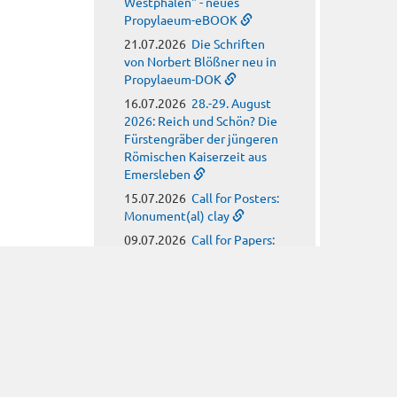
Westphalen" - neues
Propylaeum-eBOOK
21.07.2026
Die Schriften
von Norbert Blößner neu in
Propylaeum-DOK
16.07.2026
28.-29. August
2026: Reich und Schön? Die
Fürstengräber der jüngeren
Römischen Kaiserzeit aus
Emersleben
15.07.2026
Call for Posters:
Monument(al) clay
09.07.2026
Call for Papers:
Arbeitskreis für
hagiographische Fragen
08.07.2026
Call for Papers:
Religion, Meteorology and
Climate Anxiety in Late
Antiquity
08.07.2026
Neues
Propylaeum-eBOOK: