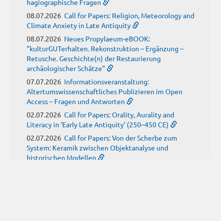
hagiographische Fragen
08.07.2026
Call for Papers: Religion, Meteorology and
Climate Anxiety in Late Antiquity
08.07.2026
Neues Propylaeum-eBOOK:
"kulturGUTerhalten. Rekonstruktion – Ergänzung –
Retusche. Geschichte(n) der Restaurierung
archäologischer Schätze"
07.07.2026
Informationsveranstaltung:
Altertumswissenschaftliches Publizieren im Open
Access – Fragen und Antworten
02.07.2026
Call for Papers: Orality, Aurality and
Literacy in ‘Early Late Antiquity’ (250–450 CE)
02.07.2026
Call for Papers: Von der Scherbe zum
System: Keramik zwischen Objektanalyse und
historischen Modellen
01.07.2026
Neue Propylaeum-eBOOKS
Schriftenreihe: Disiecta Membra. Forschungen zu
Steinarchitektur und Städtewesen im römischen
Deutschland
JUNI
(9)