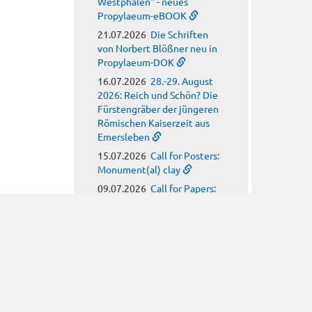
Westphalen" - neues
Propylaeum-eBOOK
21.07.2026
Die Schriften
von Norbert Blößner neu in
Propylaeum-DOK
16.07.2026
28.-29. August
2026: Reich und Schön? Die
Fürstengräber der jüngeren
Römischen Kaiserzeit aus
Emersleben
15.07.2026
Call for Posters:
Monument(al) clay
09.07.2026
Call for Papers:
Arbeitskreis für
hagiographische Fragen
08.07.2026
Call for Papers:
Religion, Meteorology and
Climate Anxiety in Late
Antiquity
08.07.2026
Neues
Propylaeum-eBOOK: