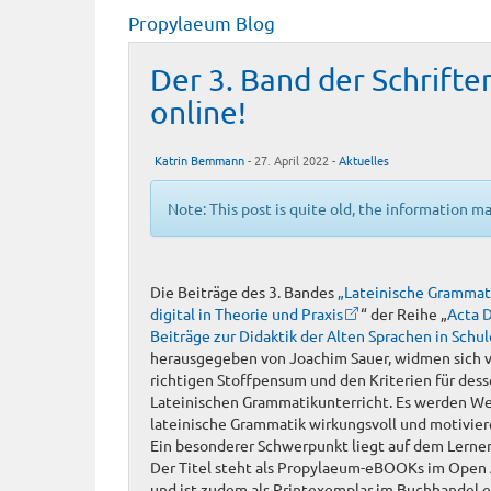
Propylaeum Blog
Der 3. Band der Schriften
online!
Katrin Bemmann
- 27. April 2022 -
Aktuelles
Note: This post is quite old, the information m
Die Beiträge des 3. Bandes
„Lateinische Grammat
digital in Theorie und Praxis
“ der Reihe „
Acta D
Beiträge zur Didaktik der Alten Sprachen in Schul
herausgegeben von Joachim Sauer, widmen sich 
richtigen Stoffpensum und den Kriterien für de
Lateinischen Grammatikunterricht. Es werden W
lateinische Grammatik wirkungsvoll und motivier
Ein besonderer Schwerpunkt liegt auf dem Lernen
Der Titel steht als Propylaeum-eBOOKs im Open
und ist zudem als Printexemplar im Buchhandel er