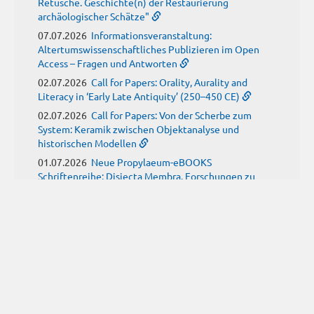
Retusche. Geschichte(n) der Restaurierung
archäologischer Schätze"
07.07.2026
Informationsveranstaltung:
Altertumswissenschaftliches Publizieren im Open
Access – Fragen und Antworten
02.07.2026
Call for Papers: Orality, Aurality and
Literacy in ‘Early Late Antiquity’ (250–450 CE)
02.07.2026
Call for Papers: Von der Scherbe zum
System: Keramik zwischen Objektanalyse und
historischen Modellen
01.07.2026
Neue Propylaeum-eBOOKS
Schriftenreihe: Disiecta Membra. Forschungen zu
Steinarchitektur und Städtewesen im römischen
Deutschland
JUNI
(9)
29.06.2026
Call for Papers: Studying the Provenance
of Written Artefacts: Methods, Ethics, and Law
25.06.2026
Call for Papers: Imperial Transformations -
Comparative Strategies in Empires of Salvation
Religions