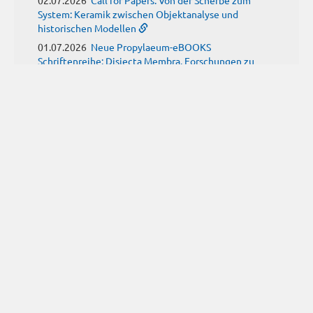
System: Keramik zwischen Objektanalyse und
historischen Modellen
01.07.2026
Neue Propylaeum-eBOOKS
Schriftenreihe: Disiecta Membra. Forschungen zu
Steinarchitektur und Städtewesen im römischen
Deutschland
JUNI
(9)
29.06.2026
Call for Papers: Studying the Provenance
of Written Artefacts: Methods, Ethics, and Law
25.06.2026
Call for Papers: Imperial Transformations -
Comparative Strategies in Empires of Salvation
Religions
24.06.2026
Call for Papers: Antike Kindheit(en) im
Spannungsfeld von biologischem Wissen und sozialen
Konstrukten
24.06.2026
Call for Papers: From the East and Back:
manuscript tradition, translation and reception of
Historia trium regum by John of Hildesheim
24.06.2026
24.–29. August 2026: 25. Internationaler