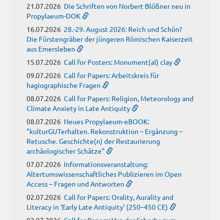
21.07.2026
Die Schriften von Norbert Blößner neu in
Propylaeum-DOK
16.07.2026
28.-29. August 2026: Reich und Schön?
Die Fürstengräber der jüngeren Römischen Kaiserzeit
aus Emersleben
15.07.2026
Call for Posters: Monument(al) clay
09.07.2026
Call for Papers: Arbeitskreis für
hagiographische Fragen
08.07.2026
Call for Papers: Religion, Meteorology and
Climate Anxiety in Late Antiquity
08.07.2026
Neues Propylaeum-eBOOK:
"kulturGUTerhalten. Rekonstruktion – Ergänzung –
Retusche. Geschichte(n) der Restaurierung
archäologischer Schätze"
07.07.2026
Informationsveranstaltung:
Altertumswissenschaftliches Publizieren im Open
Access – Fragen und Antworten
02.07.2026
Call for Papers: Orality, Aurality and
Literacy in ‘Early Late Antiquity’ (250–450 CE)
02.07.2026
Call for Papers: Von der Scherbe zum