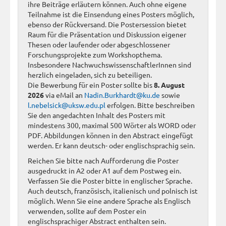
ihre Beiträge erläutern können. Auch ohne eigene
Teilnahme ist die Einsendung eines Posters möglich,
ebenso der Rückversand. Die Postersession bietet
Raum für die Präsentation und Diskussion eigener
Thesen oder laufender oder abgeschlossener
Forschungsprojekte zum Workshopthema.
Insbesondere NachwuchswissenschaftlerInnen sind
herzlich eingeladen, sich zu beteiligen.
Die Bewerbung für ein Poster sollte bis
8. August
2026
via eMail an
Nadin.Burkhardt@ku.de
sowie
l.nebelsick@uksw.edu.pl
erfolgen. Bitte beschreiben
Sie den angedachten Inhalt des Posters mit
mindestens 300, maximal 500 Wörter als WORD oder
PDF. Abbildungen können in den Abstract eingefügt
werden. Er kann deutsch- oder englischsprachig sein.
Reichen Sie bitte nach Aufforderung die Poster
ausgedruckt in A2 oder A1 auf dem Postweg ein.
Verfassen Sie die Poster bitte in englischer Sprache.
Auch deutsch, französisch, italienisch und polnisch ist
möglich. Wenn Sie eine andere Sprache als Englisch
verwenden, sollte auf dem Poster ein
englischsprachiger Abstract enthalten sein.