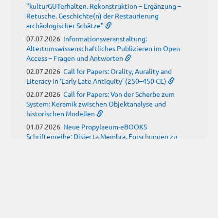
"kulturGUTerhalten. Rekonstruktion – Ergänzung –
Retusche. Geschichte(n) der Restaurierung
archäologischer Schätze"
07.07.2026
Informationsveranstaltung:
Altertumswissenschaftliches Publizieren im Open
Access – Fragen und Antworten
02.07.2026
Call for Papers: Orality, Aurality and
Literacy in ‘Early Late Antiquity’ (250–450 CE)
02.07.2026
Call for Papers: Von der Scherbe zum
System: Keramik zwischen Objektanalyse und
historischen Modellen
01.07.2026
Neue Propylaeum-eBOOKS
Schriftenreihe: Disiecta Membra. Forschungen zu
Steinarchitektur und Städtewesen im römischen
Deutschland
JUNI
(9)
29.06.2026
Call for Papers: Studying the Provenance
of Written Artefacts: Methods, Ethics, and Law
25.06.2026
Call for Papers: Imperial Transformations -
Comparative Strategies in Empires of Salvation