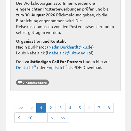
Die WorkshoporganisatorInnen werden die
eingereichten Posterbewerbungen prüfen und bis
zum
30. August 2026
Rückmeldung geben, ob die
Einreichung angenommen wird. Die
Reisekostenmüssen von den Posterspräsentierenden
selbst getragen werden.
Organisation und Kontakt
Nadin Burkhardt (
Nadin.Burkhardt@ku.de
)
Louis Nebelsick (
l.nebelsick@uksw.edu.pl
)
Den
vollständigen Call for Posters
finden hier auf
Deutsch
oder
Englisch
als PDF-Download.
0 Kommentare
<<
<
1
2
3
4
5
6
7
8
9
10
…
>
>>