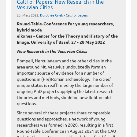
Call for Papers: New Research in the
Vesuvian Cities
23. März 2022,
Dorothée Grieb
-
Call for papers
Round-Table-Conference for young researchers,
hybrid mode
eikones - Center for the Theory and History of the
Image, University of Basel, 27 - 28 May 2022
New Research in the Vesuvian Cities
Pompeii, Herculaneum and the other cities in the
area around Mt. Vesuvius undoubtedly form an
important source of evidence for a number of
questions in (Pre)Roman archaeology. The cities’
unique status is reaffirmed by the large number of
ongoing PhD projects applying the latest research
theories and methods, shedding new light on old
questions.
Since several of these projects share comparable
questions and approaches, a network of young
researchers was formed in 2020, resulting in a first
Round-Table Conference in August 2021 at the CAU
Kiel. As the meeting proved highly beneficial for all