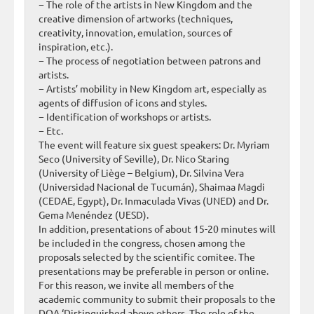
− The role of the artists in New Kingdom and the
creative dimension of artworks (techniques,
creativity, innovation, emulation, sources of
inspiration, etc.).
− The process of negotiation between patrons and
artists.
− Artists’ mobility in New Kingdom art, especially as
agents of diffusion of icons and styles.
− Identification of workshops or artists.
− Etc.
The event will feature six guest speakers: Dr. Myriam
Seco (University of Seville), Dr. Nico Staring
(University of Liège – Belgium), Dr. Silvina Vera
(Universidad Nacional de Tucumán), Shaimaa Magdi
(CEDAE, Egypt), Dr. Inmaculada Vivas (UNED) and Dr.
Gema Menéndez (UESD).
In addition, presentations of about 15-20 minutes will
be included in the congress, chosen among the
proposals selected by the scientific comitee. The
presentations may be preferable in person or online.
For this reason, we invite all members of the
academic community to submit their proposals to the
DOA ‘Distinguished above others. The role of the