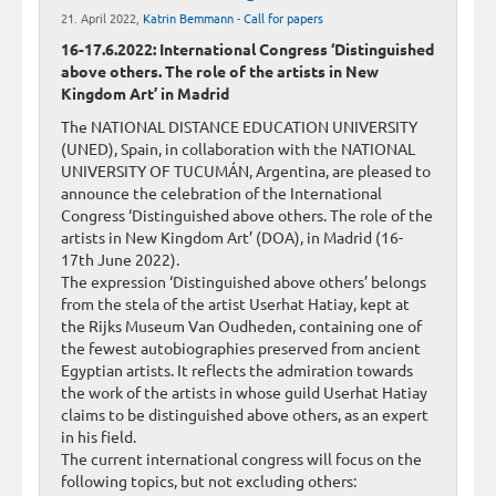
21. April 2022,
Katrin Bemmann
-
Call for papers
16-17.6.2022: International Congress ‘Distinguished
above others. The role of the artists in New
Kingdom Art’ in Madrid
The NATIONAL DISTANCE EDUCATION UNIVERSITY
(UNED), Spain, in collaboration with the NATIONAL
UNIVERSITY OF TUCUMÁN, Argentina, are pleased to
announce the celebration of the International
Congress ‘Distinguished above others. The role of the
artists in New Kingdom Art’ (DOA), in Madrid (16-
17th June 2022).
The expression ‘Distinguished above others’ belongs
from the stela of the artist Userhat Hatiay, kept at
the Rijks Museum Van Oudheden, containing one of
the fewest autobiographies preserved from ancient
Egyptian artists. It reflects the admiration towards
the work of the artists in whose guild Userhat Hatiay
claims to be distinguished above others, as an expert
in his field.
The current international congress will focus on the
following topics, but not excluding others: