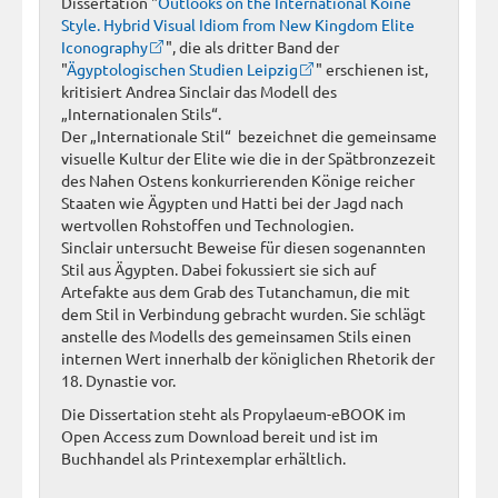
Dissertation "
Outlooks on the International Koiné
Style. Hybrid Visual Idiom from New Kingdom Elite
Iconography
", die als dritter Band der
"
Ägyptologischen Studien Leipzig
" erschienen ist,
kritisiert Andrea Sinclair das Modell des
„Internationalen Stils“.
Der „Internationale Stil“ bezeichnet die gemeinsame
visuelle Kultur der Elite wie die in der Spätbronzezeit
des Nahen Ostens konkurrierenden Könige reicher
Staaten wie Ägypten und Hatti bei der Jagd nach
wertvollen Rohstoffen und Technologien.
Sinclair untersucht Beweise für diesen sogenannten
Stil aus Ägypten. Dabei fokussiert sie sich auf
Artefakte aus dem Grab des Tutanchamun, die mit
dem Stil in Verbindung gebracht wurden. Sie schlägt
anstelle des Modells des gemeinsamen Stils einen
internen Wert innerhalb der königlichen Rhetorik der
18. Dynastie vor.
Die Dissertation steht als Propylaeum-eBOOK im
Open Access zum Download bereit und ist im
Buchhandel als Printexemplar erhältlich.