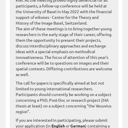
participants, a follow-up conference will be held at
the University of Basel in May 2022 with the financial
support of eikones - Center for the Theory and
History of the Image Basel, Switzerland.
The aim of these meetings is to bring together young
researchers in the early stage of their career, offering
them the opportunity to present their projects,
discuss interdisciplinary approaches and exchange
ideas with a special emphasis on methodical
innovativeness. The focus of attention of this year’s
conference will be to questions on images and their
spatial contexts. Differing contributions are welcome
as well.
The call for papers is specifically aimed at but not
limited to young international researchers.
Participants should currently be working on a subject
concerning a PhD, Post-Doc or research project (MA
thesis at least) on a subject concerning “the Vesuvius
region”.
If you are interested in participating, please submit
your application (in
English
or
German
) containing a