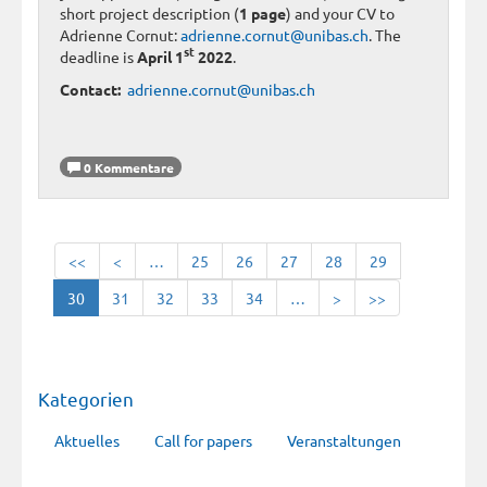
short project description (
1 page
) and your CV to
Adrienne Cornut:
adrienne.cornut@unibas.ch
. The
st
deadline is
April 1
2022
.
Contact:
adrienne.cornut@unibas.ch
0 Kommentare
<<
<
…
25
26
27
28
29
30
31
32
33
34
…
>
>>
Kategorien
Aktuelles
Call for papers
Veranstaltungen