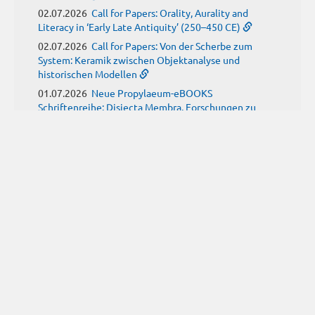
02.07.2026
Call for Papers: Orality, Aurality and
Literacy in ‘Early Late Antiquity’ (250–450 CE)
02.07.2026
Call for Papers: Von der Scherbe zum
System: Keramik zwischen Objektanalyse und
historischen Modellen
01.07.2026
Neue Propylaeum-eBOOKS
Schriftenreihe: Disiecta Membra. Forschungen zu
Steinarchitektur und Städtewesen im römischen
Deutschland
JUNI
(9)
29.06.2026
Call for Papers: Studying the Provenance
of Written Artefacts: Methods, Ethics, and Law
25.06.2026
Call for Papers: Imperial Transformations -
Comparative Strategies in Empires of Salvation
Religions
24.06.2026
Call for Papers: Antike Kindheit(en) im
Spannungsfeld von biologischem Wissen und sozialen
Konstrukten
24.06.2026
Call for Papers: From the East and Back: