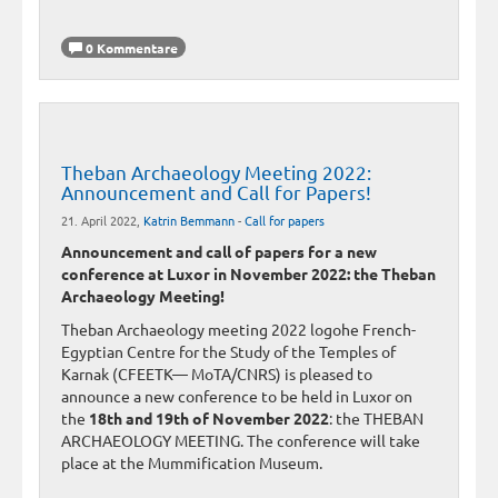
0 Kommentare
Theban Archaeology Meeting 2022:
Announcement and Call for Papers!
21. April 2022,
Katrin Bemmann
-
Call for papers
Announcement and call of papers for a new
conference at Luxor in November 2022: the Theban
Archaeology Meeting!
Theban Archaeology meeting 2022 logohe French-
Egyptian Centre for the Study of the Temples of
Karnak (CFEETK— MoTA/CNRS) is pleased to
announce a new conference to be held in Luxor on
the
18th and 19th of November 2022
: the THEBAN
ARCHAEOLOGY MEETING. The conference will take
place at the Mummification Museum.