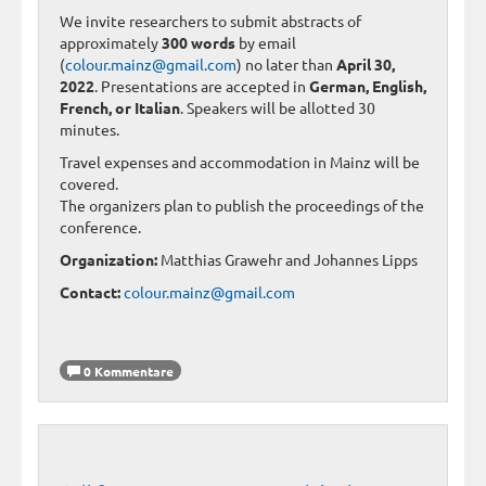
We invite researchers to submit abstracts of
approximately
300 words
by email
(
colour.mainz@gmail.com
) no later than
April 30,
2022
. Presentations are accepted in
German, English,
French, or Italian
. Speakers will be allotted 30
minutes.
Travel expenses and accommodation in Mainz will be
covered.
The organizers plan to publish the proceedings of the
conference.
Organization:
Matthias Grawehr and Johannes Lipps
Contact:
colour.mainz@gmail.com
0 Kommentare