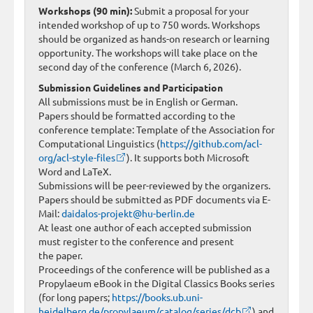
Workshops (90 min):
Submit a proposal for your
intended workshop of up to 750 words. Workshops
should be organized as hands-on research or learning
opportunity. The workshops will take place on the
second day of the conference (March 6, 2026).
Submission Guidelines and Participation
All submissions must be in English or German.
Papers should be formatted according to the
conference template: Template of the Association for
Computational Linguistics (
https://github.com/acl-
org/acl-style-files
). It supports both Microsoft
Word and LaTeX.
Submissions will be peer-reviewed by the organizers.
Papers should be submitted as PDF documents via E-
Mail:
daidalos-projekt@hu-berlin.de
At least one author of each accepted submission
must register to the conference and present
the paper.
Proceedings of the conference will be published as a
Propylaeum eBook in the Digital Classics Books series
(for long papers;
https://books.ub.uni-
heidelberg.de/propylaeum/catalog/series/dcb
) and