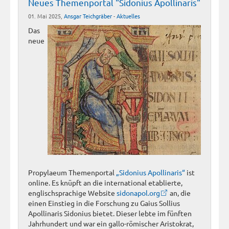
Neues Themenportal "Sidonius Apollinaris"
01. Mai 2025,
Ansgar Teichgräber
-
Aktuelles
Das
neue
Propylaeum Themenportal
„Sidonius Apollinaris“
ist
online. Es knüpft an die international etablierte,
englischsprachige Website
sidonapol.org
an, die
einen Einstieg in die Forschung zu Gaius Sollius
Apollinaris Sidonius bietet. Dieser lebte im fünften
Jahrhundert und war ein gallo-römischer Aristokrat,