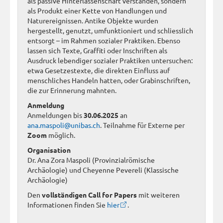
als passive Hinterlassenschaft verstanden, sondern
als Produkt einer Kette von Handlungen und
Naturereignissen. Antike Objekte wurden
hergestellt, genutzt, umfunktioniert und schliesslich
entsorgt – im Rahmen sozialer Praktiken. Ebenso
lassen sich Texte, Graffiti oder Inschriften als
Ausdruck lebendiger sozialer Praktiken untersuchen:
etwa Gesetzestexte, die direkten Einfluss auf
menschliches Handeln hatten, oder Grabinschriften,
die zur Erinnerung mahnten.
Anmeldung
Anmeldungen bis
30.06.2025
an
ana.maspoli@unibas.ch
. Teilnahme für Externe per
Zoom
möglich.
Organisation
Dr. Ana Zora Maspoli (Provinzialrömische
Archäologie) und Cheyenne Pevereli (Klassische
Archäologie)
Den
vollständigen Call for Papers
mit weiteren
Informationen finden Sie
hier
.