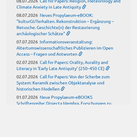
08.07.2026
Call for Papers: Religion, Meteorology and
Climate Anxiety in Late Antiquity
08.07.2026
Neues Propylaeum-eBOOK:
"kulturGUTerhalten. Rekonstruktion – Ergänzung –
Retusche. Geschichte(n) der Restaurierung
archäologischer Schätze"
07.07.2026
Informationsveranstaltung:
Altertumswissenschaftliches Publizieren im Open
Access – Fragen und Antworten
02.07.2026
Call for Papers: Orality, Aurality and
Literacy in ‘Early Late Antiquity’ (250–450 CE)
02.07.2026
Call for Papers: Von der Scherbe zum
System: Keramik zwischen Objektanalyse und
historischen Modellen
01.07.2026
Neue Propylaeum-eBOOKS
Schriftenreihe: Disiecta Membra. Forschungen zu
Steinarchitektur und Städtewesen im römischen
Deutschland
JUNI
(9)
29.06.2026
Call for Papers: Studying the Provenance