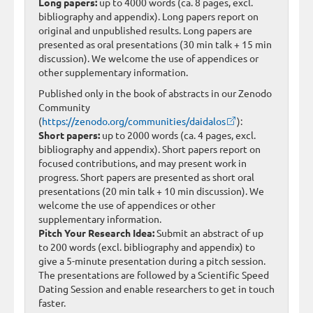
Long papers:
up to 4000 words (ca. 8 pages, excl.
bibliography and appendix). Long papers report on
original and unpublished results. Long papers are
presented as oral presentations (30 min talk + 15 min
discussion). We welcome the use of appendices or
other supplementary information.
Published only in the book of abstracts in our Zenodo
Community
(
https://zenodo.org/communities/daidalos
):
Short papers:
up to 2000 words (ca. 4 pages, excl.
bibliography and appendix). Short papers report on
focused contributions, and may present work in
progress. Short papers are presented as short oral
presentations (20 min talk + 10 min discussion). We
welcome the use of appendices or other
supplementary information.
Pitch Your Research Idea:
Submit an abstract of up
to 200 words (excl. bibliography and appendix) to
give a 5-minute presentation during a pitch session.
The presentations are followed by a Scientific Speed
Dating Session and enable researchers to get in touch
faster.