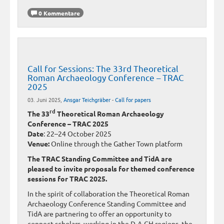
0 Kommentare
Call for Sessions: The 33rd Theoretical
Roman Archaeology Conference – TRAC
2025
03. Juni 2025,
Ansgar Teichgräber
-
Call for papers
rd
The 33
Theoretical Roman Archaeology
Conference – TRAC 2025
Date
: 22–24 October 2025
Venue:
Online through the Gather Town platform
The TRAC Standing Committee and TidA are
pleased to invite proposals for themed conference
sessions for TRAC 2025.
In the spirit of collaboration the Theoretical Roman
Archaeology Conference Standing Committee and
TidA are partnering to offer an opportunity to
connect scholars working in the D-A-CH regions, the