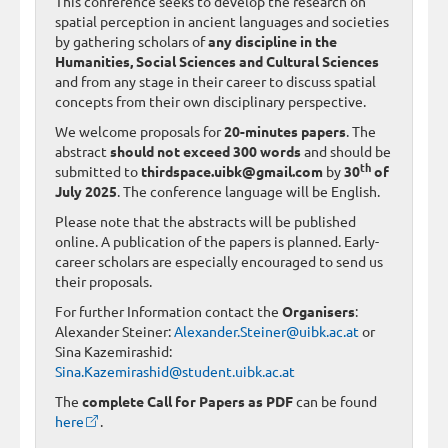
This conference seeks to develop the research on
spatial perception in ancient languages and societies
by gathering scholars of
any discipline in the
Humanities, Social Sciences and Cultural Sciences
and from any stage in their career to discuss spatial
concepts from their own disciplinary perspective.
We welcome proposals for
20-minutes papers
. The
abstract
should not exceed 300 words
and should be
th
submitted to
thirdspace.uibk@gmail.com
by
30
of
July 2025
. The conference language will be English.
Please note that the abstracts will be published
online. A publication of the papers is planned. Early-
career scholars are especially encouraged to send us
their proposals.
For further Information contact the
Organisers
:
Alexander Steiner:
Alexander.Steiner@uibk.ac.at
or
Sina Kazemirashid:
Sina.Kazemirashid@student.uibk.ac.at
The
complete Call for Papers as PDF
can be found
here
.