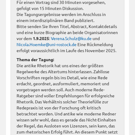
Für einen Vortrag sind 30 Minuten vorgesehen,
gefolgt von 15 Minuten Diskussion.
Die Tagungsergebnisse werden im Anschluss in
einem interdisziplinären Band publiziert.
Bitte senden Sie Ihren Titel, Abstract, Kontaktdetails
und eine kurze Biographie an beide Organisatorinnen
vor dem
1.9.2025
:
Verena.Schulz@ku.de
und
Nicola.Hoemke@uni-rostock.de
Eine Rückmeldung
erfolgt voraussichtlich im Laufe des November 2025.
Thema der Tagung:
Die antike Rhetorik hat uns eines der größten
Regelwerke des Altertums hinterlassen. Zahllose
Vorschriften regeln bis ins Detail, wie eine Rede
erdacht, geordnet, ausformuliert, memoriert und
vorgetragen werden soll. Auch moderne Rede-
Ratgeber sind voller Empfehlungen für erfolgreiche
Rhetorik. Das Verhältnis solcher Theoriefülle zur
Redepraxis ist von der Forschung oft kritisch
betrachtet worden. Und antike wie moderne Redner
wissen sehr wohl, dass es gerade das Nicht-Einhalten
der Regel, das Ausloten von Lizenzen, sein kann, das
zum rhetorischen Erfolg führt. An diesem Punkt setzt