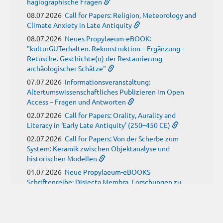
hagiographische Fragen
08.07.2026
Call for Papers: Religion, Meteorology and
Climate Anxiety in Late Antiquity
08.07.2026
Neues Propylaeum-eBOOK:
"kulturGUTerhalten. Rekonstruktion – Ergänzung –
Retusche. Geschichte(n) der Restaurierung
archäologischer Schätze"
07.07.2026
Informationsveranstaltung:
Altertumswissenschaftliches Publizieren im Open
Access – Fragen und Antworten
02.07.2026
Call for Papers: Orality, Aurality and
Literacy in ‘Early Late Antiquity’ (250–450 CE)
02.07.2026
Call for Papers: Von der Scherbe zum
System: Keramik zwischen Objektanalyse und
historischen Modellen
01.07.2026
Neue Propylaeum-eBOOKS
Schriftenreihe: Disiecta Membra. Forschungen zu
Steinarchitektur und Städtewesen im römischen
Deutschland
JUNI
(9)