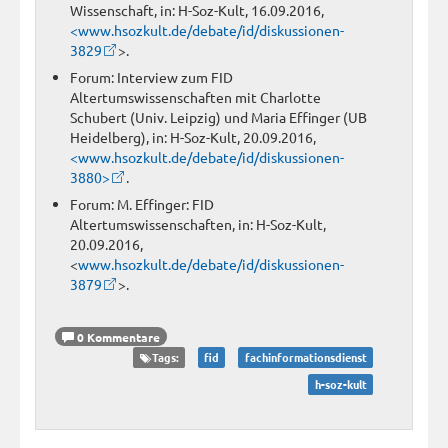
Wissenschaft, in: H-Soz-Kult, 16.09.2016,
<www.hsozkult.de/debate/id/diskussionen-
3829
>.
Forum: Interview zum FID
Altertumswissenschaften mit Charlotte
Schubert (Univ. Leipzig) und Maria Effinger (UB
Heidelberg), in: H-Soz-Kult, 20.09.2016,
<www.hsozkult.de/debate/id/diskussionen-
3880>
.
Forum: M. Effinger: FID
Altertumswissenschaften, in: H-Soz-Kult,
20.09.2016,
<
www.hsozkult.de/debate/id/diskussionen-
3879
>.
0 Kommentare
Tags:
fid
fachinformationsdienst
h-soz-kult