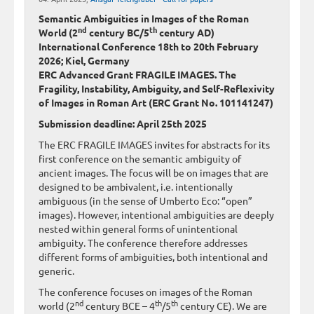
Semantic Ambiguities in Images of the Roman
nd
th
World (2
century BC/5
century AD)
International Conference 18th to 20th February
2026; Kiel, Germany
ERC Advanced Grant FRAGILE IMAGES. The
Fragility, Instability, Ambiguity, and Self-Reflexivity
of Images in Roman Art (ERC Grant No. 101141247)
Submission deadline: April 25th 2025
The ERC FRAGILE IMAGES invites for abstracts for its
first conference on the semantic ambiguity of
ancient images. The focus will be on images that are
designed to be ambivalent, i.e. intentionally
ambiguous (in the sense of Umberto Eco: “open”
images). However, intentional ambiguities are deeply
nested within general forms of unintentional
ambiguity. The conference therefore addresses
different forms of ambiguities, both intentional and
generic.
The conference focuses on images of the Roman
nd
th
th
world (2
century BCE – 4
/5
century CE). We are