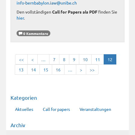
info-bernbabylon.iaw@unibe.ch
Den vollständigen
Call for Papers als PDF
finden Sie
hier
.
0 Kommentare
<<
<
…
7
8
9
10
11
12
13
14
15
16
…
>
>>
Kategorien
Aktuelles
Call for papers
Veranstaltungen
Archiv