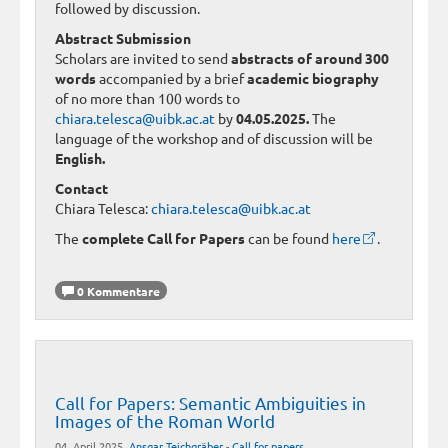
followed by discussion.
Abstract Submission
Scholars are invited to send
abstracts of around 300
words
accompanied by a brief
academic biography
of no more than 100 words to
chiara.telesca@uibk.ac.at
by
04.05.2025.
The
language of the workshop and of discussion will be
English.
Contact
Chiara Telesca:
chiara.telesca@uibk.ac.at
The
complete Call for Papers
can be found
here
.
0 Kommentare
Call for Papers: Semantic Ambiguities in
Images of the Roman World
04. April 2025,
Ansgar Teichgräber
-
Call for papers