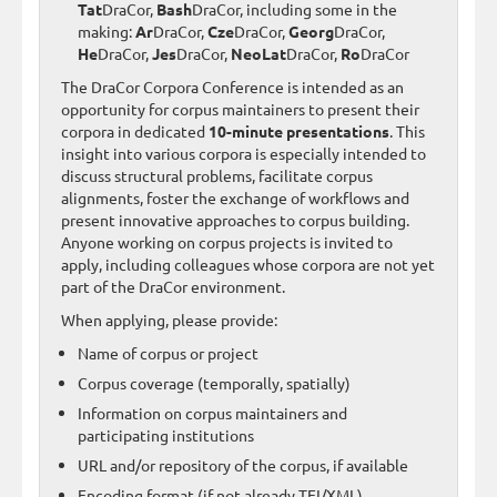
Tat
DraCor,
Bash
DraCor, including some in the
making:
Ar
DraCor,
Cze
DraCor,
Georg
DraCor,
He
DraCor,
Jes
DraCor,
NeoLat
DraCor,
Ro
DraCor
The DraCor Corpora Conference is intended as an
opportunity for corpus maintainers to present their
corpora in dedicated
10-minute presentations
. This
insight into various corpora is especially intended to
discuss structural problems, facilitate corpus
alignments, foster the exchange of workflows and
present innovative approaches to corpus building.
Anyone working on corpus projects is invited to
apply, including colleagues whose corpora are not yet
part of the DraCor environment.
When applying, please provide:
Name of corpus or project
Corpus coverage (temporally, spatially)
Information on corpus maintainers and
participating institutions
URL and/or repository of the corpus, if available
Encoding format (if not already TEI/XML)