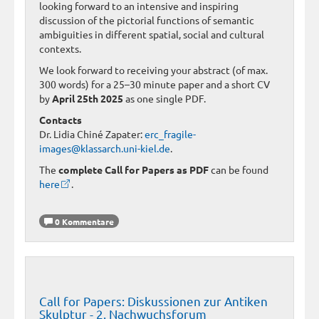
looking forward to an intensive and inspiring
discussion of the pictorial functions of semantic
ambiguities in different spatial, social and cultural
contexts.
We look forward to receiving your abstract (of max.
300 words) for a 25–30 minute paper and a short CV
by
April 25th 2025
as one single PDF.
Contacts
Dr. Lidia Chiné Zapater:
erc_fragile-
images@klassarch.uni-kiel.de
.
The
complete Call for Papers as PDF
can be found
here
.
0 Kommentare
Call for Papers: Diskussionen zur Antiken
Skulptur - 2. Nachwuchsforum