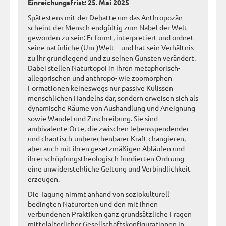
Einreichungsfrist: 25. Mai 2025
Spätestens mit der Debatte um das Anthropozän
scheint der Mensch endgültig zum Nabel der Welt
geworden zu sein: Er formt, interpretiert und ordnet
seine natürliche (Um-)Welt – und hat sein Verhältnis
zu ihr grundlegend und zu seinen Gunsten verändert.
Dabei stellen Naturtopoi in ihren metaphorisch-
allegorischen und anthropo- wie zoomorphen
Formationen keineswegs nur passive Kulissen
menschlichen Handelns dar, sondern erweisen sich als
dynamische Räume von Aushandlung und Aneignung
sowie Wandel und Zuschreibung. Sie sind
ambivalente Orte, die zwischen lebensspendender
und chaotisch-unberechenbarer Kraft changieren,
aber auch mit ihren gesetzmäßigen Abläufen und
ihrer schöpfungstheologisch fundierten Ordnung
eine unwiderstehliche Geltung und Verbindlichkeit
erzeugen.
Die Tagung nimmt anhand von soziokulturell
bedingten Naturorten und den mit ihnen
verbundenen Praktiken ganz grundsätzliche Fragen
mittelalterlicher Gesellschaftskonfigurationen in