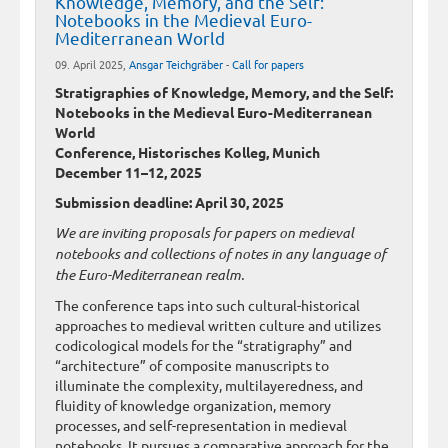
Knowledge, Memory, and the Self:
Notebooks in the Medieval Euro-
Mediterranean World
09. April 2025,
Ansgar Teichgräber
-
Call for papers
Stratigraphies of Knowledge, Memory, and the Self:
Notebooks in the Medieval Euro-Mediterranean
World
Conference, Historisches Kolleg, Munich
December 11–12, 2025
Submission deadline: April 30, 2025
We are inviting proposals for papers on medieval
notebooks and collections of notes in any language of
the Euro-Mediterranean realm.
The conference taps into such cultural-historical
approaches to medieval written culture and utilizes
codicological models for the “stratigraphy” and
“architecture” of composite manuscripts to
illuminate the complexity, multilayeredness, and
fluidity of knowledge organization, memory
processes, and self-representation in medieval
notebooks. It pursues a comparative approach for the