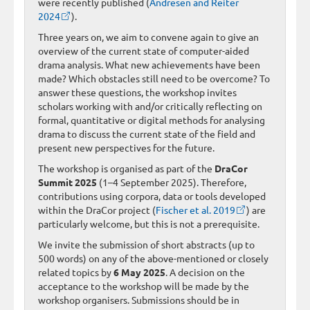
were recently published (
Andresen and Reiter
2024
).
Three years on, we aim to convene again to give an
overview of the current state of computer-aided
drama analysis. What new achievements have been
made? Which obstacles still need to be overcome? To
answer these questions, the workshop invites
scholars working with and/or critically reflecting on
formal, quantitative or digital methods for analysing
drama to discuss the current state of the field and
present new perspectives for the future.
The workshop is organised as part of the
DraCor
Summit 2025
(1–4 September 2025). Therefore,
contributions using corpora, data or tools developed
within the DraCor project (
Fischer et al. 2019
) are
particularly welcome, but this is not a prerequisite.
We invite the submission of short abstracts (up to
500 words) on any of the above-mentioned or closely
related topics by
6 May 2025
. A decision on the
acceptance to the workshop will be made by the
workshop organisers. Submissions should be in