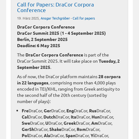
Call for Papers: DraCor Corpora
Conference
19. März 2025,
Ansgar Teichgräber
-
Call for papers
DraCor Corpora Conference
DraCor Summit 2025
(
1 - 4 September 2025)
Berlin, 2 September 2025
Deadline: 6 May 2025
The
DraCor Corpora Conference
is part of the
DraCor Summit 2025. It will take place on
Tuesday, 2
September 2025
.
As of now, the DraCor platform maintains
28 corpora
in 22 languages
, comprising more than 4,000 plays
encoded in TEI/XML, ranging from Greek antiquity to
the second half of the 20th century (sorted by
number of plays):
Fre
DraCor,
Ger
DraCor,
Eng
DraCor,
Rus
DraCor,
Cal
DraCor,
Dutch
DraCor,
Ita
DraCor,
Hun
DraCor,
Swe
DraCor,
U
DraCor,
Greek
DraCor,
Am
DraCor,
GerSh
DraCor,
Shake
DraCor,
Rom
DraCor,
Pol
DraCor,
Als
DraCor,
Span
DraCor,
Yi
DraCor,