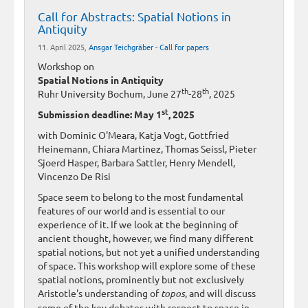
Call for Abstracts: Spatial Notions in
Antiquity
11. April 2025,
Ansgar Teichgräber
-
Call for papers
Workshop on
Spatial Notions in Antiquity
th
th
Ruhr University Bochum, June 27
-28
, 2025
st
Submission deadline: May 1
, 2025
with Dominic O'Meara, Katja Vogt, Gottfried
Heinemann, Chiara Martinez, Thomas Seissl, Pieter
Sjoerd Hasper, Barbara Sattler, Henry Mendell,
Vincenzo De Risi
Space seem to belong to the most fundamental
features of our world and is essential to our
experience of it. If we look at the beginning of
ancient thought, however, we find many different
spatial notions, but not yet a unified understanding
of space. This workshop will explore some of these
spatial notions, prominently but not exclusively
Aristotle's understanding of
topos
, and will discuss
some of the key debates with respect to space in