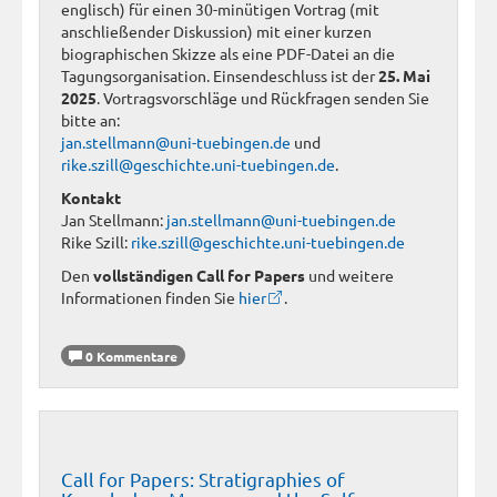
englisch) für einen 30-minütigen Vortrag (mit
anschließender Diskussion) mit einer kurzen
biographischen Skizze als eine PDF-Datei an die
Tagungsorganisation. Einsendeschluss ist der
25. Mai
2025
. Vortragsvorschläge und Rückfragen senden Sie
bitte an:
jan.stellmann@uni-tuebingen.de
und
rike.szill@geschichte.uni-tuebingen.de
.
Kontakt
Jan Stellmann:
jan.stellmann@uni-tuebingen.de
Rike Szill:
rike.szill@geschichte.uni-tuebingen.de
Den
vollständigen Call for Papers
und weitere
Informationen finden Sie
hier
.
0 Kommentare
Call for Papers: Stratigraphies of