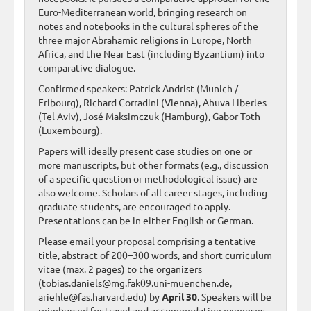
Euro-Mediterranean world, bringing research on
notes and notebooks in the cultural spheres of the
three major Abrahamic religions in Europe, North
Africa, and the Near East (including Byzantium) into
comparative dialogue.
Confirmed speakers: Patrick Andrist (Munich /
Fribourg), Richard Corradini (Vienna), Ahuva Liberles
(Tel Aviv), José Maksimczuk (Hamburg), Gabor Toth
(Luxembourg).
Papers will ideally present case studies on one or
more manuscripts, but other formats (e.g., discussion
of a specific question or methodological issue) are
also welcome. Scholars of all career stages, including
graduate students, are encouraged to apply.
Presentations can be in either English or German.
Please email your proposal comprising a tentative
title, abstract of 200–300 words, and short curriculum
vitae (max. 2 pages) to the organizers
(tobias.daniels@mg.fak09.uni-muenchen.de,
ariehle@fas.harvard.edu) by
April 30
. Speakers will be
reimbursed for travel and accommodation expenses