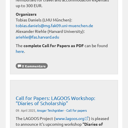
up to 300 EUR.
Organizers
Tobias Daniels (LMU München):
tobias.daniels@mg.fak09.uni-muenchen.de
Alexander Riehle (Harvard University):
ariehle@fas.harvard.edu
The
complete Call for Papers as PDF
can be found
here
.
0 Kommentare
Call for Papers: LAGOOS Workshop:
“Diaries of Scholarship”
09. April 2025,
Ansgar Teichgräber
-
Call for papers
The LAGOOS Project (
www.lagoos.org
) is pleased
to announce it’s upcoming workshop
“Diaries of