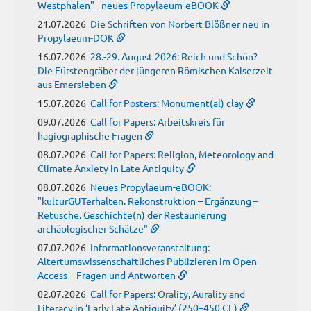
Westphalen" - neues Propylaeum-eBOOK
21.07.2026
Die Schriften von Norbert Blößner neu in
Propylaeum-DOK
16.07.2026
28.-29. August 2026: Reich und Schön?
Die Fürstengräber der jüngeren Römischen Kaiserzeit
aus Emersleben
15.07.2026
Call for Posters: Monument(al) clay
09.07.2026
Call for Papers: Arbeitskreis für
hagiographische Fragen
08.07.2026
Call for Papers: Religion, Meteorology and
Climate Anxiety in Late Antiquity
08.07.2026
Neues Propylaeum-eBOOK:
"kulturGUTerhalten. Rekonstruktion – Ergänzung –
Retusche. Geschichte(n) der Restaurierung
archäologischer Schätze"
07.07.2026
Informationsveranstaltung:
Altertumswissenschaftliches Publizieren im Open
Access – Fragen und Antworten
02.07.2026
Call for Papers: Orality, Aurality and
Literacy in ‘Early Late Antiquity’ (250–450 CE)