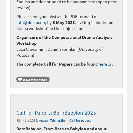
English and do not need to be anonymised (open peer
review).
Please send your abstract in PDF format to
info@dracor.org
by
6 May 2025
, stating “submission
drama workshop” in the subject line.
Organisers of the Computational Drama Analysis
Workshop
Luca Giovannini, Daniil Skorinkin (University of
Potsdam)
The
complete Call for Papers
can be found
here
.
0 Kommentare
Call for Papers: BernBabylon 2025
18. März 2025,
Ansgar Teichgräber
-
Call for papers
BernBabylon. From Bern to Babylon and about