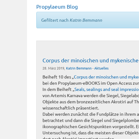
Propylaeum Blog
Gefiltert nach
Katrin Bemmann
Corpus der minoischen und mykenischen
28. März 2019,
Katrin Bemmann
-
Aktuelles
Beiheft 10 des „
Corpus der minoischen und myke
bei den Propylaeum-eBOOKS im Open Access zum
In dem Beiheft „
Seals, sealings and seal impressio
von Artemis Karnava werden die Siegel, Siegelab
Objekte aus dem bronzezeitlichen Akrotiri auf T
wissenschaftlich präsentiert.
Dabei werden zunächst die Fundplätze in ihrem 
betrachtet und dann die Siegel und Siegelplomb
ikonographischen Gesichtspunkten vorgestellt. E
Untersuchung ist, dass die meisten dieser Objek
dort nach Akrotiri importiert wurden.