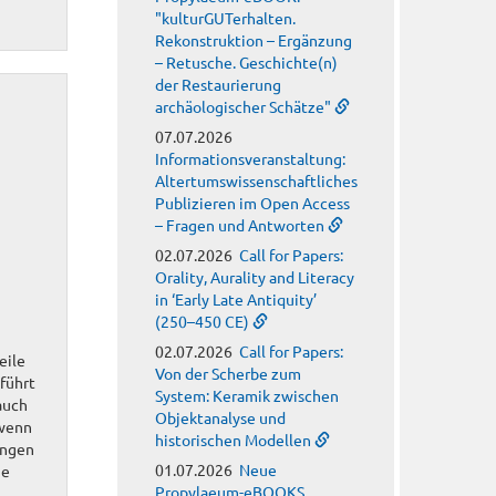
"kulturGUTerhalten.
Rekonstruktion – Ergänzung
– Retusche. Geschichte(n)
der Restaurierung
archäologischer Schätze"
07.07.2026
Informationsveranstaltung:
Altertumswissenschaftliches
Publizieren im Open Access
– Fragen und Antworten
02.07.2026
Call for Papers:
Orality, Aurality and Literacy
in ‘Early Late Antiquity’
(250–450 CE)
02.07.2026
Call for Papers:
eile
Von der Scherbe zum
eführt
System: Keramik zwischen
auch
Objektanalyse und
 wenn
historischen Modellen
ungen
01.07.2026
Neue
ie
Propylaeum-eBOOKS