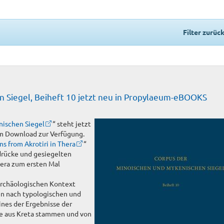
Filter zurüc
 Siegel, Beiheft 10 jetzt neu in Propylaeum-eBOOKS
nischen Siegel
“ steht jetzt
 Download zur Verfügung.
ns from Akrotiri in Thera
“
drücke und gesiegelten
hera zum ersten Mal
archäologischen Kontext
en nach typologischen und
ines der Ergebnisse der
te aus Kreta stammen und von