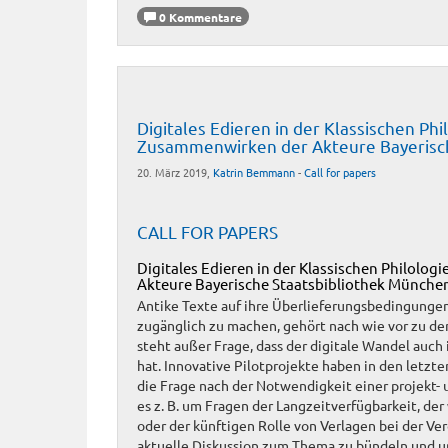
0 Kommentare
Digitales Edieren in der Klassischen Ph
Zusammenwirken der Akteure Bayerisch
20. März 2019,
Katrin Bemmann
-
Call for papers
CALL FOR PAPERS
Digitales Edieren in der Klassischen Philolo
Akteure Bayerische Staatsbibliothek München
Antike Texte auf ihre Überlieferungsbedingungen
zugänglich zu machen, gehört nach wie vor zu de
steht außer Frage, dass der digitale Wandel auch
hat. Innovative Pilotprojekte haben in den letzt
die Frage nach der Notwendigkeit einer projekt
es z. B. um Fragen der Langzeitverfügbarkeit, d
oder der künftigen Rolle von Verlagen bei der Ver
aktuelle Diskussion zum Thema zu bündeln und u