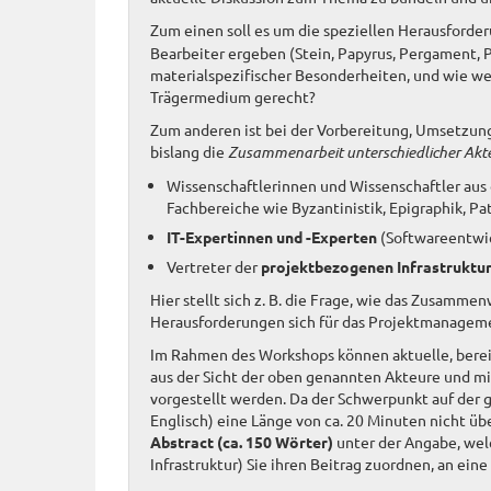
Zum einen soll es um die speziellen Herausforder
Bearbeiter ergeben (Stein, Papyrus, Pergament, Pa
materialspezifischer Besonderheiten, und wie w
Trägermedium gerecht?
Zum anderen ist bei der Vorbereitung, Umsetzung 
bislang die
Zusammenarbeit unterschiedlicher Akt
Wissenschaftlerinnen und Wissenschaftler aus
Fachbereiche wie Byzantinistik, Epigraphik, Patr
IT-Expertinnen und -Experten
(Softwareentwic
Vertreter der
projektbezogenen Infrastruktu
Hier stellt sich z. B. die Frage, wie das Zusamm
Herausforderungen sich für das Projektmanageme
Im Rahmen des Workshops können aktuelle, bereit
aus der Sicht der oben genannten Akteure und mit
vorgestellt werden. Da der Schwerpunkt auf der 
Englisch) eine Länge von ca. 20 Minuten nicht üb
Abstract (ca. 150 Wörter)
unter der Angabe, welc
Infrastruktur) Sie ihren Beitrag zuordnen, an ein