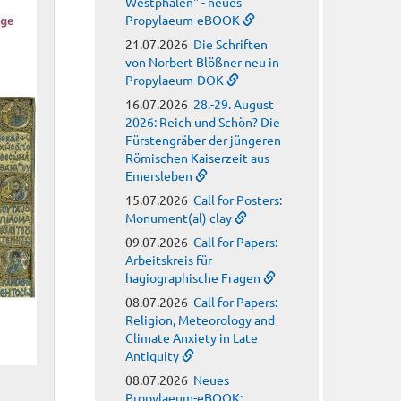
Westphalen" - neues
Propylaeum-eBOOK
21.07.2026
Die Schriften
von Norbert Blößner neu in
Propylaeum-DOK
16.07.2026
28.-29. August
2026: Reich und Schön? Die
Fürstengräber der jüngeren
Römischen Kaiserzeit aus
Emersleben
15.07.2026
Call for Posters:
Monument(al) clay
09.07.2026
Call for Papers:
Arbeitskreis für
hagiographische Fragen
08.07.2026
Call for Papers:
Religion, Meteorology and
Climate Anxiety in Late
Antiquity
08.07.2026
Neues
Propylaeum-eBOOK: