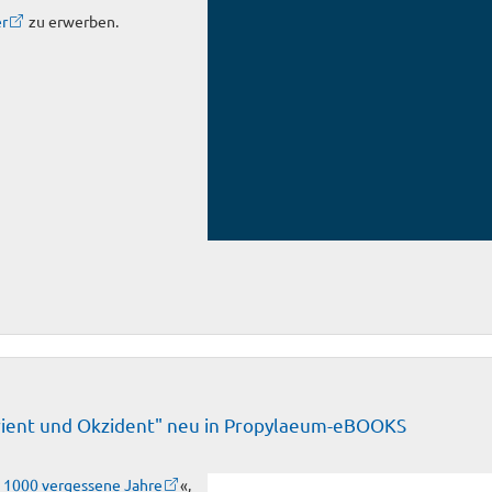
er
zu erwerben.
Orient und Okzident" neu in Propylaeum-eBOOKS
 1000 vergessene Jahre
«,