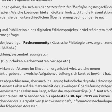
ungen gehen, die sich aus der
Materialität der Überlieferungsträger
für d
pier). Welche Lösungen bieten digitale Tools z. B. für die Präsentation
erden sie den unterschiedlichen Überlieferungsbedingungen je nach
und Publikation eines digitalen Editionsprojekts in viel stärkerem Maß
eure
gefragt:
 der jeweiligen
Fachcommunity
(Klassische Philologie bzw. angrenzen
istik etc.)
klung, Systembetreuung etc.)
r
(Bibliotheken, Rechenzentren, Verlage etc.)
enwirken der Akteure im Einzelnen organisiert wird, welche neuen
nt ergeben und welche Aufgabenverteilung sich konkret bewährt hat.
s abgeschlossene, aber auch in Planung befindliche digitale Editionsp
 einem Fokus auf die Materialität des jeweiligen Überlieferungsträger
gemeinsamen Diskussion liegt, sollen die Impulsvorträge (auf Deutsch o
erschreiten. Bitte senden Sie
bis spätestens 30. April 2019
ein
kurzes
her der drei Perspektiven (Fachwissenschaft, Informationstechnologie
e der folgenden Adressen: