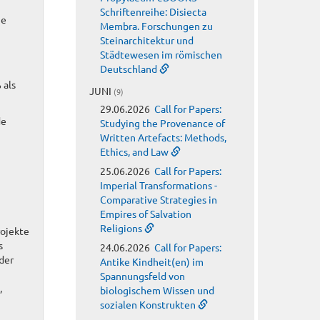
Schriftenreihe: Disiecta
ie
Membra. Forschungen zu
Steinarchitektur und
Städtewesen im römischen
Deutschland
 als
JUNI
(9)
29.06.2026
Call for Papers:
de
Studying the Provenance of
Written Artefacts: Methods,
Ethics, and Law
25.06.2026
Call for Papers:
Imperial Transformations -
Comparative Strategies in
Empires of Salvation
Religions
rojekte
s
24.06.2026
Call for Papers:
der
Antike Kindheit(en) im
Spannungsfeld von
,
biologischem Wissen und
sozialen Konstrukten