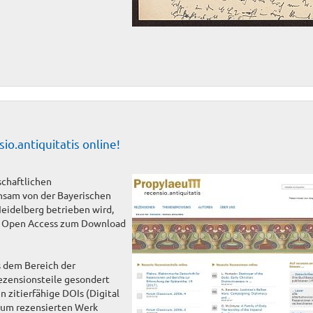
o.antiquitatis online!
schaftlichen
nsam von der Bayerischen
Heidelberg betrieben wird,
im Open Access zum Download
us dem Bereich der
ezensionsteile gesondert
n zitierfähige DOIs (Digital
zum rezensierten Werk