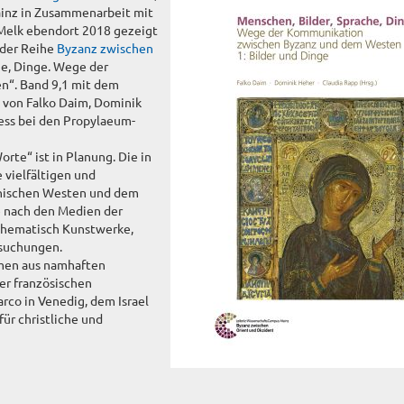
inz in Zusammenarbeit mit
 Melk ebendort 2018 gezeigt
 der Reihe
Byzanz zwischen
he, Dinge. Wege der
“. Band 9,1 mit dem
 von Falko Daim, Dominik
ess bei den Propylaeum-
te“ ist in Planung. Die in
 vielfältigen und
nischen Westen und dem
e nach den Medien der
thematisch Kunstwerke,
rsuchungen.
mmen aus namhaften
er französischen
rco in Venedig, dem Israel
r christliche und