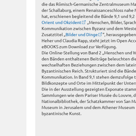
die das Römisch-Germanische Zentralmuseum Ma
der Schallaburg, einem Renaissanceschloss nahe
hat, erschienen begleitend die Bände 9,1 und 9,2
Orient und Okzident
„Menschen, Bilder, Sprac
Kommunikation zwischen Byzanz und dem Westen
Zusatztitel „
Bilder und Dinge
“, herausgegeben
Heher und Claudia Rapp, steht jetzt im Open Acc
eBOOKS zum Download zur Verfügung.
Die Online-Stellung von Band 2 „Menschen und Wor
den Bänden enthaltenen Beiträge beleuchten die
wechselhaften Beziehungen zwischen dem latei
Byzantinischen Reich. Strukturiert sind die Bänd
Kommunikation. In Band 9,1 stehen demzufolge 
Bildkonzepte und Orte im Mittelpunkt der Unte
Die in der Ausstellung gezeigten Exponate sta
Sammlungen wie dem Pariser Musée du Louvre, d
Nationalbibliothek, der Schatzkammer von San Ma
Museum in Jerusalem und dem Athener Museum fü
byzantinische Kunst.