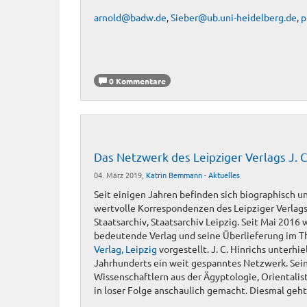
arnold@badw.de
,
Sieber@ub.uni-heidelberg.de
,
p
0 Kommentare
Das Netzwerk des Leipziger Verlags J. C.
04. März 2019,
Katrin Bemmann
-
Aktuelles
Seit einigen Jahren befinden sich biographisch u
wertvolle Korrespondenzen des Leipziger Verlags 
Staatsarchiv, Staatsarchiv Leipzig. Seit Mai 2016 
bedeutende Verlag und seine Überlieferung im 
Verlag, Leipzig
vorgestellt. J. C. Hinrichs unterhie
Jahrhunderts ein weit gespanntes Netzwerk. Sei
Wissenschaftlern aus der Ägyptologie, Orientalis
in loser Folge anschaulich gemacht. Diesmal geh