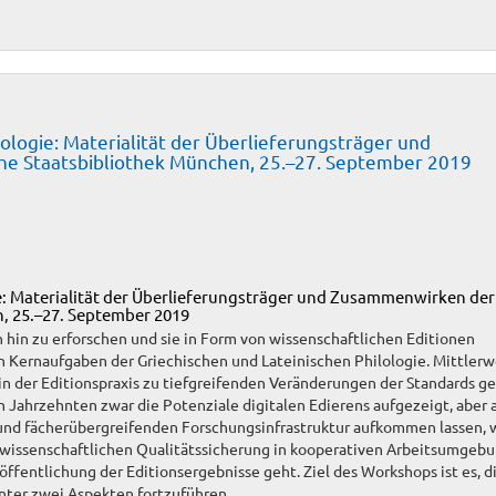
ilologie: Materialität der Überlieferungsträger und
e Staatsbibliothek München, 25.–27. September 2019
gie: Materialität der Überlieferungsträger und Zusammenwirken der
, 25.–27. September 2019
 hin zu erforschen und sie in Form von wissenschaftlichen Editionen
n Kernaufgaben der Griechischen und Lateinischen Philologie. Mittlerw
 in der Editionspraxis zu tiefgreifenden Veränderungen der Standards g
en Jahrzehnten zwar die Potenziale digitalen Edierens aufgezeigt, aber 
- und fächerübergreifenden Forschungsinfrastruktur aufkommen lassen,
er wissenschaftlichen Qualitätssicherung in kooperativen Arbeitsumgeb
öffentlichung der Editionsergebnisse geht. Ziel des Workshops ist es, d
nter zwei Aspekten fortzuführen.