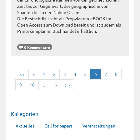
Zeit bis zur Gegenwart, der geographische von
Spanien bis in den Nahen Osten.
Die Festschrift steht als Propylaeum-eBOOK im
Open Access zum Download bereit und ist zudem als
Printexemplar im Buchhandel erhältlich.
0 Kommentare
<<
<
1
2
3
4
5
6
7
8
9
10
…
>
>>
Kategorien
Aktuelles
Call for papers
Veranstaltungen