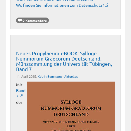
Wo finden Sie Informationen zum Datenschutz?
0 Kommentare
Neues Propylaeum-eBOOK: Sylloge
Nummorum Graecorum Deutschland.
Münzsammlung der Universität Tübingen,
Band 7
11. April 2025,
Katrin Bemmann
-
Aktuelles
Mit
Band
7
der