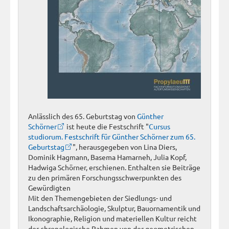
Anlässlich des 65. Geburtstag von
Günther
Schörner
ist heute die Festschrift "
Cursus
studiorum. Festschrift für Günther Schörner zum 65.
Geburtstag
", herausgegeben von Lina Diers,
Dominik Hagmann, Basema Hamarneh, Julia Kopf,
Hadwiga Schörner, erschienen. Enthalten sie Beiträge
zu den primären Forschungsschwerpunkten des
Gewürdigten
Mit den Themengebieten der Siedlungs- und
Landschaftsarchäologie, Skulptur, Bauornamentik und
Ikonographie, Religion und materiellen Kultur reicht
der chronologische Rahmen von der geometrischen