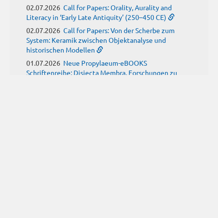
02.07.2026
Call for Papers: Orality, Aurality and
Literacy in ‘Early Late Antiquity’ (250–450 CE)
02.07.2026
Call for Papers: Von der Scherbe zum
System: Keramik zwischen Objektanalyse und
historischen Modellen
01.07.2026
Neue Propylaeum-eBOOKS
Schriftenreihe: Disiecta Membra. Forschungen zu
Steinarchitektur und Städtewesen im römischen
Deutschland
JUNI
(9)
29.06.2026
Call for Papers: Studying the Provenance
of Written Artefacts: Methods, Ethics, and Law
25.06.2026
Call for Papers: Imperial Transformations -
Comparative Strategies in Empires of Salvation
Religions
24.06.2026
Call for Papers: Antike Kindheit(en) im
Spannungsfeld von biologischem Wissen und sozialen
Konstrukten
24.06.2026
Call for Papers: From the East and Back:
manuscript tradition, translation and reception of