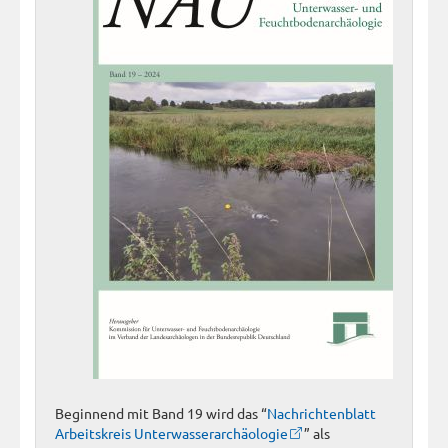
Beginnend mit Band 19 wird das “
Nachrichtenblatt
Arbeitskreis Unterwasserarchäologie
” als