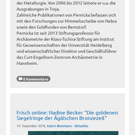
der Metallurgie. Von 2006 bis 2012 leitete er u.a. die
Ausgrabungen in Troja.
Zahlreiche Publikationen von Pernicka befassen sich
mit den Forschungen zur Himmelsscheibe von Nebra
sowie den Goldfunden von Bernstorf.
Pernicka ist seit 2013 Stiftungsprofessor für
Archäometrie der Klaus-Tschira-Stiftung am Institut
für Geowissenschaften der Universität Heidelberg
und wissenschaftlicher Direktor und Geschäftsführer
des Curt-Engelhorn-Zentrum Archäometrie in
Mannheim.
0 Kommentare
Frisch online: Nadine Becker "Die goldenen
Siegelringe der Ägäischen Bronzezeit"
14. Dezember 2018,
Katrin Bemmann
-
Aktuelles