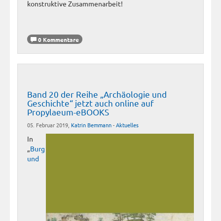
konstruktive Zusammenarbeit!
0 Kommentare
Band 20 der Reihe „Archäologie und
Geschichte“ jetzt auch online auf
Propylaeum-eBOOKS
05. Februar 2019,
Katrin Bemmann
-
Aktuelles
In
„
Burg
und