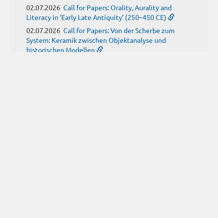
02.07.2026
Call for Papers: Orality, Aurality and
Literacy in ‘Early Late Antiquity’ (250–450 CE)
02.07.2026
Call for Papers: Von der Scherbe zum
System: Keramik zwischen Objektanalyse und
historischen Modellen
01.07.2026
Neue Propylaeum-eBOOKS
Schriftenreihe: Disiecta Membra. Forschungen zu
Steinarchitektur und Städtewesen im römischen
Deutschland
JUNI
(9)
29.06.2026
Call for Papers: Studying the Provenance
of Written Artefacts: Methods, Ethics, and Law
25.06.2026
Call for Papers: Imperial Transformations -
Comparative Strategies in Empires of Salvation
Religions
24.06.2026
Call for Papers: Antike Kindheit(en) im
Spannungsfeld von biologischem Wissen und sozialen
Konstrukten
24.06.2026
Call for Papers: From the East and Back:
manuscript tradition, translation and reception of