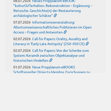
08.07.2026
Neues Propylaeum-eBOOK:
"kulturGUTerhalten. Rekonstruktion – Ergänzung –
Retusche. Geschichte(n) der Restaurierung
archäologischer Schätze"
07.07.2026
Informationsveranstaltung:
Altertumswissenschaftliches Publizieren im Open
Access – Fragen und Antworten
02.07.2026
Call for Papers: Orality, Aurality and
Literacy in ‘Early Late Antiquity’ (250–450 CE)
02.07.2026
Call for Papers: Von der Scherbe zum
System: Keramik zwischen Objektanalyse und
historischen Modellen
01.07.2026
Neue Propylaeum-eBOOKS
Schriftenreihe: Disiecta Membra. Forschungen zu
Steinarchitektur und Städtewesen im römischen
Deutschland
JUNI
(9)
29.06.2026
Call for Papers: Studying the Provenance
of Written Artefacts: Methods, Ethics, and Law
25.06.2026
Call for Papers: Imperial Transformations -