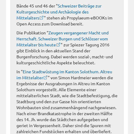
Bände 45 und 46 der "
Schweizer Beiträge zur
Kulturgeschichte und Archäologie des
Mittelalters
" stehen als Propylaeum-eBOOKs im
Open Access zum Download bereit.
Die Publikation "
Zeugen vergangener Macht und
Herrschaft. Schweizer Burgen und Schlösser vom
Mittelalter bis heute
" zur Spiezer Tagung 2016
gibt Einblick in den aktuellen Stand der
Burgenforschung. Dabei werden sozial-, macht- und
kulturgeschichtliche Aspekte beleuchtet.
In "
Eine Stadtwüstung im Kanton Solothurn. Altreu
im Mittelalter
" von Simon Hardmeier werden die
Ergebnisse der Ausgrabungen in Altreu im Kanton
Solothurn vorgestellt. Alle Elemente einer
mittelalterlichen Stadt, wie die Stadtbefestigung, die
Stadtburg und den zur Gasse hin orientierten
Wohnbauten sind zusammenhängend nachgewiesen.
Nach einer Brandkatastrophe in der zweiten Hälfte
des 14. Jh. wurde das Städtchen aufgegeben und
geriet in Vergessenheit. Daher sind die Spuren mit
zahlreichen Fundstücken erhalten und überliefert.