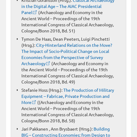
in the Digital Age – The AIAC Presidential
Panel
(Archaeology and Economy in the
Ancient World – Proceedings of the 19th
International Congress of Classical Archaeology,
Cologne/Bonn 2018, Bd. 51)
Tymon De Haas, Dean Peeters, Luigi Pinchetti
(Hrsg.):
City-Hinterland Relations on the Move?
The Impact of Socio-Political Change on Local
Economies from the Perspective of Survey
Archaeology
(Archaeology and Economy in
the Ancient World – Proceedings of the 19th
International Congress of Classical Archaeology,
Cologne/Bonn 2018, Bd. 49)
Stefanie Hoss (Hrsg.):
The Production of Military
Equipment – Fabricae, Private Production and
More
((Archaeology and Economy in the
Ancient World – Proceedings of the 19th
International Congress of Classical Archaeology,
Cologne/Bonn 2018, Bd. 58)
Jari Pakkanen , Ann Brysbaert (Hrsg.):
Building
BIG – Constructing Economies: from Design to