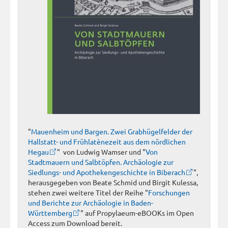
"
Mauenheim und Bargen. Zwei Grabhügelfelder der
Hallstatt- und Frühlatènezeit aus dem nördlichen
Hegau
" von Ludwig Wamser und "
Von
Stadtmauern und Salbtöpfen. Archäologie zur
Siedlungs- und Apothekengeschichte in Biberach
",
herausgegeben von Beate Schmid und Birgit Kulessa,
stehen zwei weitere Titel der Reihe "
Forschungen
und Berichte zur Archäologie in Baden-
Württemberg
" auf Propylaeum-eBOOKs im Open
Access zum Download bereit.