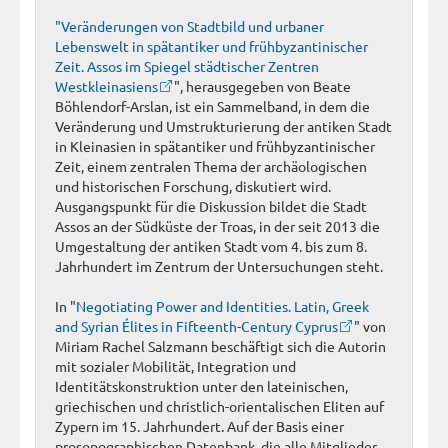
"Veränderungen von Stadtbild und urbaner
Lebenswelt in spätantiker und frühbyzantinischer
Zeit. Assos im Spiegel städtischer Zentren
Westkleinasiens
", herausgegeben von Beate
Böhlendorf-Arslan, ist ein Sammelband, in dem die
Veränderung und Umstrukturierung der antiken Stadt
in Kleinasien in spätantiker und frühbyzantinischer
Zeit, einem zentralen Thema der archäologischen
und historischen Forschung, diskutiert wird.
Ausgangspunkt für die Diskussion bildet die Stadt
Assos an der Südküste der Troas, in der seit 2013 die
Umgestaltung der antiken Stadt vom 4. bis zum 8.
Jahrhundert im Zentrum der Untersuchungen steht.
In "
Negotiating Power and Identities. Latin, Greek
and Syrian Élites in Fifteenth-Century Cyprus
" von
Miriam Rachel Salzmann beschäftigt sich die Autorin
mit sozialer Mobilität, Integration und
Identitätskonstruktion unter den lateinischen,
griechischen und christlich-orientalischen Eliten auf
Zypern im 15. Jahrhundert. Auf der Basis einer
prosopographischen Datenbank, die alle Mitglieder