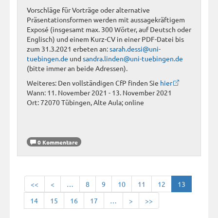
Vorschläge für Vorträge oder alternative
Präsentationsformen werden mit aussagekräftigem
Exposé (insgesamt max. 300 Wörter, auf Deutsch oder
Englisch) und einem Kurz-CV in einer PDF-Datei bis
zum 31.3.2021 erbeten an:
sarah.dessi@uni-
tuebingen.de
und
sandra.linden@uni-tuebingen.de
(bitte immer an beide Adressen).
Weiteres: Den vollständigen CfP finden Sie
hier
Wann: 11. November 2021 - 13. November 2021
Ort: 72070 Tübingen, Alte Aula; online
0 Kommentare
<<
<
…
8
9
10
11
12
13
14
15
16
17
…
>
>>