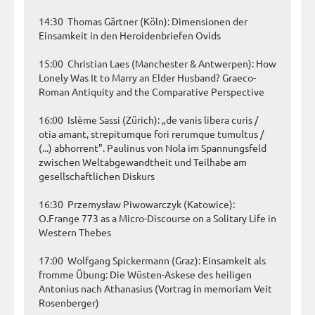
14:30 Thomas Gärtner (Köln): Dimensionen der
Einsamkeit in den Heroidenbriefen Ovids
15:00 Christian Laes (Manchester & Antwerpen): How
Lonely Was It to Marry an Elder Husband? Graeco-
Roman Antiquity and the Comparative Perspective
16:00 Islème Sassi (Zürich): „de vanis libera curis /
otia amant, strepitumque fori rerumque tumultus /
(...) abhorrent”. Paulinus von Nola im Spannungsfeld
zwischen Weltabgewandtheit und Teilhabe am
gesellschaftlichen Diskurs
16:30 Przemysław Piwowarczyk (Katowice):
O.Frange 773 as a Micro-Discourse on a Solitary Life in
Western Thebes
17:00 Wolfgang Spickermann (Graz): Einsamkeit als
fromme Übung: Die Wüsten-Askese des heiligen
Antonius nach Athanasius (Vortrag in memoriam Veit
Rosenberger)