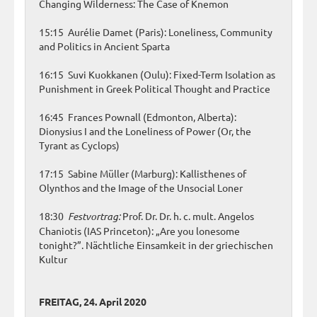
Changing Wilderness: The Case of Knemon
15:15 Aurélie Damet (Paris): Loneliness, Community
and Politics in Ancient Sparta
16:15 Suvi Kuokkanen (Oulu): Fixed-Term Isolation as
Punishment in Greek Political Thought and Practice
16:45 Frances Pownall (Edmonton, Alberta):
Dionysius I and the Loneliness of Power (Or, the
Tyrant as Cyclops)
17:15 Sabine Müller (Marburg): Kallisthenes of
Olynthos and the Image of the Unsocial Loner
18:30
Festvortrag:
Prof. Dr. Dr. h. c. mult. Angelos
Chaniotis (IAS Princeton): „Are you lonesome
tonight?”. Nächtliche Einsamkeit in der griechischen
Kultur
FREITAG, 24. April 2020