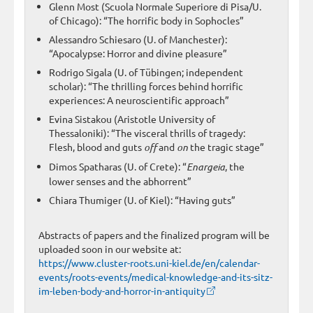
Glenn Most (Scuola Normale Superiore di Pisa/U.
of Chicago): “The horrific body in Sophocles”
Alessandro Schiesaro (U. of Manchester):
“Apocalypse: Horror and divine pleasure”
Rodrigo Sigala (U. of Tübingen; independent
scholar): “The thrilling forces behind horrific
experiences: A neuroscientific approach”
Evina Sistakou (Aristotle University of
Thessaloniki): “The visceral thrills of tragedy:
Flesh, blood and guts
off
and
on
the tragic stage”
Dimos Spatharas (U. of Crete): “
Enargeia
, the
lower senses and the abhorrent”
Chiara Thumiger (U. of Kiel): “Having guts”
Abstracts of papers and the finalized program will be
uploaded soon in our website at:
https://www.cluster-roots.uni-kiel.de/en/calendar-
events/roots-events/medical-knowledge-and-its-sitz-
im-leben-body-and-horror-in-antiquity