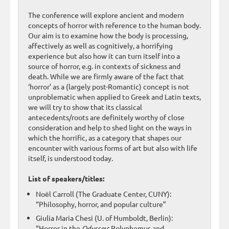
The conference will explore ancient and modern
concepts of horror with reference to the human body.
Our aim is to examine how the body is processing,
affectively as well as cognitively, a horrifying
experience but also how it can turn itself into a
source of horror, e.g. in contexts of sickness and
death. While we are firmly aware of the fact that
‘horror’ as a (largely post-Romantic) concept is not
unproblematic when applied to Greek and Latin texts,
we will try to show that its classical
antecedents/roots are definitely worthy of close
consideration and help to shed light on the ways in
which the horrific, as a category that shapes our
encounter with various forms of art but also with life
itself, is understood today.
List of speakers/titles:
Noёl Carroll (The Graduate Center, CUNY):
“Philosophy, horror, and popular culture”
Giulia Maria Chesi (U. of Humboldt, Berlin):
“Horror in the
Odyssey
: Polyphemus and