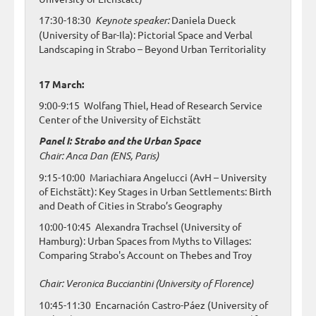
17:30-18:30
Keynote speaker:
Daniela Dueck
(University of Bar-Ila): Pictorial Space and Verbal
Landscaping in Strabo – Beyond Urban Territoriality
17 March:
9:00-9:15 Wolfang Thiel, Head of Research Service
Center of the University of Eichstätt
Panel I: Strabo and the Urban Space
Chair:
Anca Dan (ENS, Paris)
9:15-10:00 Mariachiara Angelucci (AvH – University
of Eichstätt): Key Stages in Urban Settlements: Birth
and Death of Cities in Strabo’s Geography
10:00-10:45 Alexandra Trachsel (University of
Hamburg): Urban Spaces from Myths to Villages:
Comparing Strabo's Account on Thebes and Troy
Chair: Veronica Bucciantini (University of Florence)
10:45-11:30 Encarnación Castro-Páez (University of