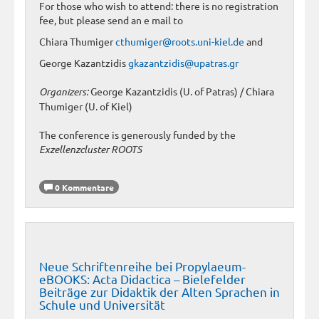
For those who wish to attend: there is no registration
fee, but please send an e mail to
Chiara Thumiger
cthumiger@roots.uni-kiel.de
and
George Kazantzidis
gkazantzidis@upatras.gr
Organizers:
George Kazantzidis (U. of Patras) / Chiara
Thumiger (U. of Kiel)
The conference is generously funded by the
Exzellenzcluster ROOTS
0 Kommentare
Neue Schriftenreihe bei Propylaeum-
eBOOKS: Acta Didactica – Bielefelder
Beiträge zur Didaktik der Alten Sprachen in
Schule und Universität