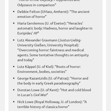
Odysseus in comparison”
Debbie Felton (UMass, Amherst): “The ancient
emotion of horror”
Maria Gerolemou (U. of Exeter): “Heracles’
automatic body: Madness, horror and laughter in
Euripides’
HF
”
Lutz Alexander Graumann (Justus-Liebig-
University Gießen, University Hospital):
“Overcoming horror: faintness and medical
agents. Some tentative thoughts on antiquity
and today”
Lutz Käppel (U. of Kiel): “Roots of horror:
Environment, bodies, societies”
George Kazantzidis (U. of Patras): “Horror and
the body in early Greek paradoxography”
Dunstan Lowe (U. of Kent): “Hot and cold blood
in Lucan’s
Civil War
”
Nick Lowe (Royal Holloway, U. of London): “A
terrible history of classica horror”