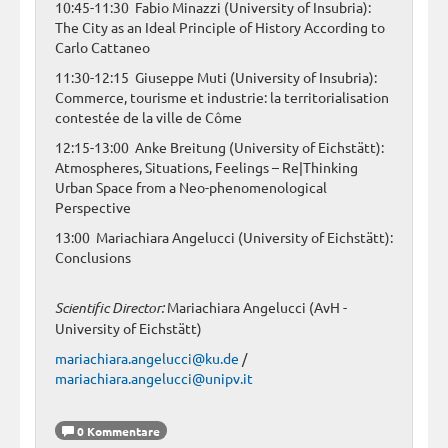
10:45-11:30 Fabio Minazzi (University of Insubria):
The City as an Ideal Principle of History According to
Carlo Cattaneo
11:30-12:15 Giuseppe Muti (University of Insubria):
Commerce, tourisme et industrie: la territorialisation
contestée de la ville de Côme
12:15-13:00 Anke Breitung (University of Eichstätt):
Atmospheres, Situations, Feelings – Re|Thinking
Urban Space from a Neo-phenomenological
Perspective
13:00 Mariachiara Angelucci (University of Eichstätt):
Conclusions
Scientific Director:
Mariachiara Angelucci (AvH -
University of Eichstätt)
mariachiara.angelucci@ku.de
/
mariachiara.angelucci@unipv.it
0 Kommentare