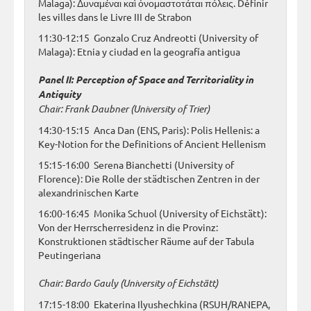
Malaga): Δυναμέναι καὶ ὀνομαστοτάται πόλεις. Définir
les villes dans le Livre III de Strabon
11:30-12:15 Gonzalo Cruz Andreotti (University of
Malaga): Etnia y ciudad en la geografía antigua
Panel II: Perception of Space and Territoriality in
Antiquity
Chair: Frank Daubner (University of Trier)
14:30-15:15 Anca Dan (ENS, Paris): Polis Hellenis: a
Key-Notion for the Definitions of Ancient Hellenism
15:15-16:00 Serena Bianchetti (University of
Florence): Die Rolle der städtischen Zentren in der
alexandrinischen Karte
16:00-16:45 Monika Schuol (University of Eichstätt):
Von der Herrscherresidenz in die Provinz:
Konstruktionen städtischer Räume auf der Tabula
Peutingeriana
Chair:
Bardo Gauly (University of Eichstätt)
17:15-18:00 Ekaterina Ilyushechkina (RSUH/RANEPA,