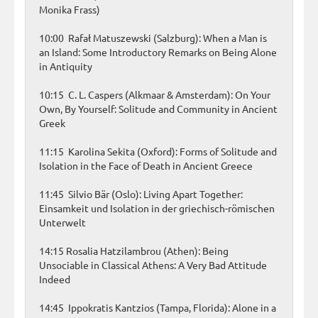
Monika Frass)
10:00 Rafał Matuszewski (Salzburg): When a Man is
an Island: Some Introductory Remarks on Being Alone
in Antiquity
10:15 C. L. Caspers (Alkmaar & Amsterdam): On Your
Own, By Yourself: Solitude and Community in Ancient
Greek
11:15 Karolina Sekita (Oxford): Forms of Solitude and
Isolation in the Face of Death in Ancient Greece
11:45 Silvio Bär (Oslo): Living Apart Together:
Einsamkeit und Isolation in der griechisch-römischen
Unterwelt
14:15 Rosalia Hatzilambrou (Athen): Being
Unsociable in Classical Athens: A Very Bad Attitude
Indeed
14:45 Ippokratis Kantzios (Tampa, Florida): Alone in a