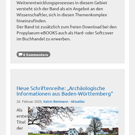
Weiterentwicklungsprozesses in diesem Gebiet
versteht sich der Band als ein Angebot an den
Wissenschaftler, sich in diesen Themenkomplex
hineinzufinden.
Der Band ist zusätzlich zum freien Download bei den
Propylaeum-eBOOKS auch als Hard- oder Softcover
im Buchhandel zu erwerben.
0 Kommentare
Neue Schriftenreihe: „Archäologische
Informationen aus Baden-Württemberg“
26. Februar 2020,
Katrin Bemmann
-
Aktuelles
Als
erster
Titel
der