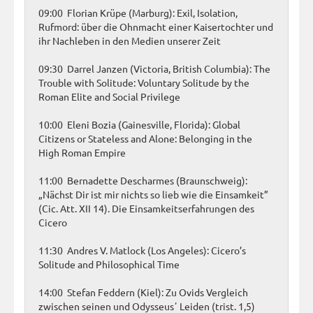
09:00 Florian Krüpe (Marburg): Exil, Isolation,
Rufmord: über die Ohnmacht einer Kaisertochter und
ihr Nachleben in den Medien unserer Zeit
09:30 Darrel Janzen (Victoria, British Columbia): The
Trouble with Solitude: Voluntary Solitude by the
Roman Elite and Social Privilege
10:00 Eleni Bozia (Gainesville, Florida): Global
Citizens or Stateless and Alone: Belonging in the
High Roman Empire
11:00 Bernadette Descharmes (Braunschweig):
„Nächst Dir ist mir nichts so lieb wie die Einsamkeit”
(Cic. Att. XII 14). Die Einsamkeitserfahrungen des
Cicero
11:30 Andres V. Matlock (Los Angeles): Cicero’s
Solitude and Philosophical Time
14:00 Stefan Feddern (Kiel): Zu Ovids Vergleich
zwischen seinen und Odysseusʼ Leiden (trist. 1,5)